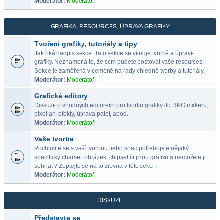
Moderátor:
Moderátoři
GRAFIKA, RESOURCES, ÚPRAVA GRAFIKY
Tvoření grafiky, tutoriály a tipy
Jak řiká nadpis sekce. Tato sekce se věnuje tvorbě a úpravě
grafiky. Neznamená to, že sem budete postovat vaše resources.
Sekce je zaměřená víceméně na rady ohledně tvorby a tutoriály.
Moderátor:
Moderátoři
Grafické editory
Diskuze o vhodných editorech pro tvorbu grafiky do RPG makeru,
pixel art, efekty, úprava palet, apod.
Moderátor:
Moderátoři
Vaše tvorba
Pochlubte se s vaší tvorbou nebo snad potřebujete nějaký
specifický charset, obrázek, chipset či jinou grafiku a nemůžete ji
sehnat ? Zeptejte se na to zrovna v této sekci !
Moderátor:
Moderátoři
DISKUZE
Představte se