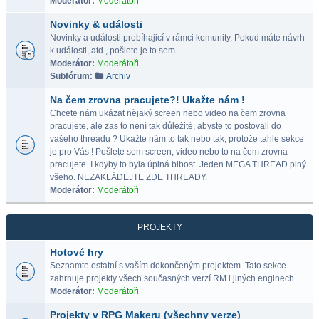
Moderátor:
Moderátoři
Novinky & události
Novinky a události probíhajicí v rámci komunity. Pokud máte návrh
k události, atd., pošlete je to sem.
Moderátor:
Moderátoři
Subfórum:
Archiv
Na čem zrovna pracujete?! Ukažte nám !
Chcete nám ukázat nějaký screen nebo video na čem zrovna
pracujete, ale zas to není tak důležité, abyste to postovali do
vašeho threadu ? Ukažte nám to tak nebo tak, protože tahle sekce
je pro Vás ! Pošlete sem screen, video nebo to na čem zrovna
pracujete. I kdyby to byla úplná blbost. Jeden MEGA THREAD plný
všeho. NEZAKLÁDEJTE ZDE THREADY.
Moderátor:
Moderátoři
PROJEKTY
Hotové hry
Seznamte ostatní s vaším dokončeným projektem. Tato sekce
zahrnuje projekty všech současných verzí RM i jiných enginech.
Moderátor:
Moderátoři
Projekty v RPG Makeru (všechny verze)