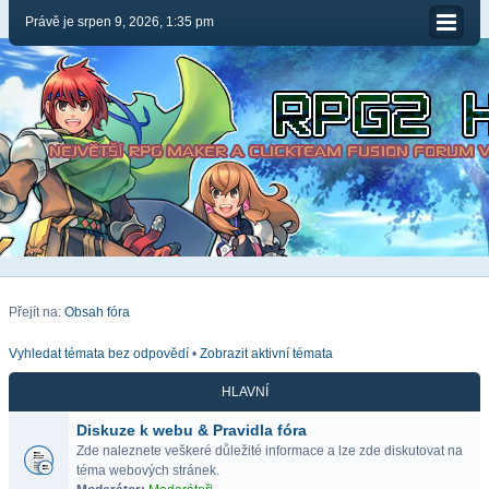
Právě je srpen 9, 2026, 1:35 pm
Přejít na:
Obsah fóra
Vyhledat témata bez odpovědí
•
Zobrazit aktivní témata
HLAVNÍ
Diskuze k webu & Pravidla fóra
Zde naleznete veškeré důležité informace a lze zde diskutovat na
téma webových stránek.