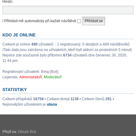
Heslo:
|
Přihlásit mě automaticky při každé návštěvě
KDO JE ONLINE
Celkem je online
490
uživatelů :: 1 registrovaný, 0 skrytých a 489 návštěvníků
(Tato data jsou založena na uživatelích, kteří byli aktivní za posledních 5 minut)
Nejvíce zde současně bylo přítomno
6734
uživatelů dne červenec 30, 2026,
11:44 pm
Registrovaní uživatelé:
Bing [Bot]
Legenda:
Administrátoři
,
Moderátoři
STATISTIKY
Celkem příspěvků
16758
• Celkem témat
1138
• Celkem členů
291
•
Nejnovějším uživatelem je
uliana
Přejít na:
Obsah fóra