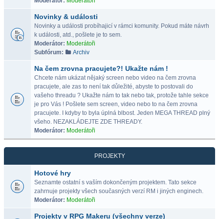
Moderátor:
Moderátoři
Novinky & události
Novinky a události probíhajicí v rámci komunity. Pokud máte návrh
k události, atd., pošlete je to sem.
Moderátor:
Moderátoři
Subfórum:
Archiv
Na čem zrovna pracujete?! Ukažte nám !
Chcete nám ukázat nějaký screen nebo video na čem zrovna
pracujete, ale zas to není tak důležité, abyste to postovali do
vašeho threadu ? Ukažte nám to tak nebo tak, protože tahle sekce
je pro Vás ! Pošlete sem screen, video nebo to na čem zrovna
pracujete. I kdyby to byla úplná blbost. Jeden MEGA THREAD plný
všeho. NEZAKLÁDEJTE ZDE THREADY.
Moderátor:
Moderátoři
PROJEKTY
Hotové hry
Seznamte ostatní s vaším dokončeným projektem. Tato sekce
zahrnuje projekty všech současných verzí RM i jiných enginech.
Moderátor:
Moderátoři
Projekty v RPG Makeru (všechny verze)