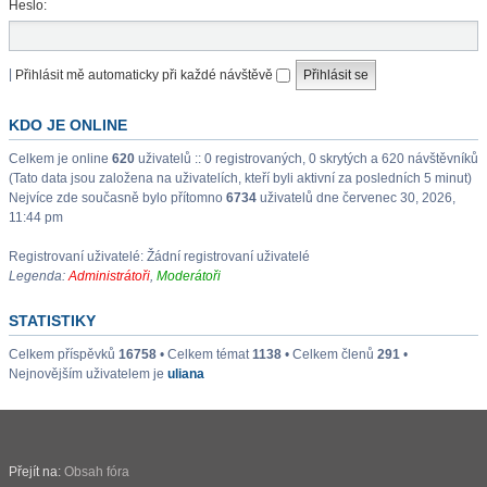
Heslo:
|
Přihlásit mě automaticky při každé návštěvě
KDO JE ONLINE
Celkem je online
620
uživatelů :: 0 registrovaných, 0 skrytých a 620 návštěvníků
(Tato data jsou založena na uživatelích, kteří byli aktivní za posledních 5 minut)
Nejvíce zde současně bylo přítomno
6734
uživatelů dne červenec 30, 2026,
11:44 pm
Registrovaní uživatelé: Žádní registrovaní uživatelé
Legenda:
Administrátoři
,
Moderátoři
STATISTIKY
Celkem příspěvků
16758
• Celkem témat
1138
• Celkem členů
291
•
Nejnovějším uživatelem je
uliana
Přejít na:
Obsah fóra