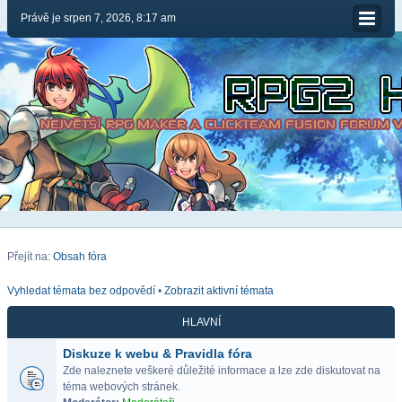
Právě je srpen 7, 2026, 8:17 am
Přejít na:
Obsah fóra
Vyhledat témata bez odpovědí
•
Zobrazit aktivní témata
HLAVNÍ
Diskuze k webu & Pravidla fóra
Zde naleznete veškeré důležité informace a lze zde diskutovat na
téma webových stránek.