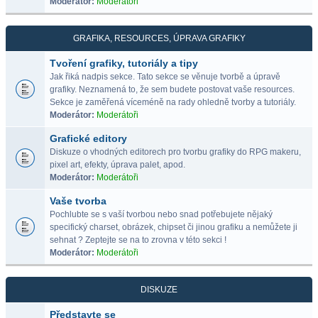
Moderátor:
Moderátoři
GRAFIKA, RESOURCES, ÚPRAVA GRAFIKY
Tvoření grafiky, tutoriály a tipy
Jak řiká nadpis sekce. Tato sekce se věnuje tvorbě a úpravě
grafiky. Neznamená to, že sem budete postovat vaše resources.
Sekce je zaměřená víceméně na rady ohledně tvorby a tutoriály.
Moderátor:
Moderátoři
Grafické editory
Diskuze o vhodných editorech pro tvorbu grafiky do RPG makeru,
pixel art, efekty, úprava palet, apod.
Moderátor:
Moderátoři
Vaše tvorba
Pochlubte se s vaší tvorbou nebo snad potřebujete nějaký
specifický charset, obrázek, chipset či jinou grafiku a nemůžete ji
sehnat ? Zeptejte se na to zrovna v této sekci !
Moderátor:
Moderátoři
DISKUZE
Představte se