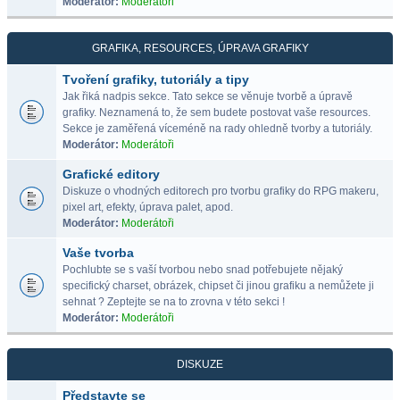
Moderátor:
Moderátoři
GRAFIKA, RESOURCES, ÚPRAVA GRAFIKY
Tvoření grafiky, tutoriály a tipy
Jak řiká nadpis sekce. Tato sekce se věnuje tvorbě a úpravě
grafiky. Neznamená to, že sem budete postovat vaše resources.
Sekce je zaměřená víceméně na rady ohledně tvorby a tutoriály.
Moderátor:
Moderátoři
Grafické editory
Diskuze o vhodných editorech pro tvorbu grafiky do RPG makeru,
pixel art, efekty, úprava palet, apod.
Moderátor:
Moderátoři
Vaše tvorba
Pochlubte se s vaší tvorbou nebo snad potřebujete nějaký
specifický charset, obrázek, chipset či jinou grafiku a nemůžete ji
sehnat ? Zeptejte se na to zrovna v této sekci !
Moderátor:
Moderátoři
DISKUZE
Představte se