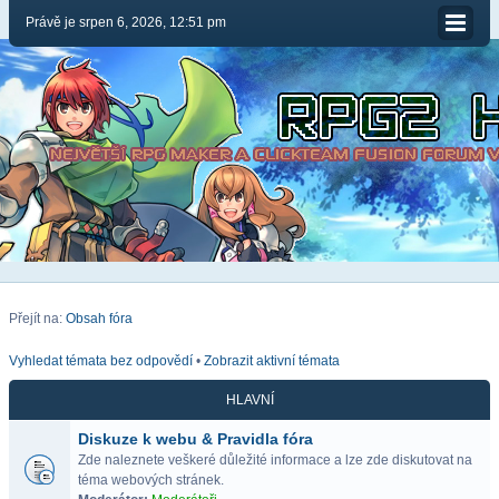
Právě je srpen 6, 2026, 12:51 pm
Přejít na:
Obsah fóra
Vyhledat témata bez odpovědí
•
Zobrazit aktivní témata
HLAVNÍ
Diskuze k webu & Pravidla fóra
Zde naleznete veškeré důležité informace a lze zde diskutovat na
téma webových stránek.