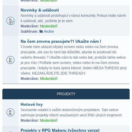
Moderátor:
Moderátoři
Novinky & události
Novinky a události probíhajicí v rámci komunity. Pokud máte návrh
k události, atd., pošlete je to sem.
Moderátor:
Moderátoři
Subfórum:
Archiv
Na čem zrovna pracujete?! Ukažte nám !
Chcete nám ukázat nějaký screen nebo video na čem zrovna
pracujete, ale zas to není tak důležité, abyste to postovali do
vašeho threadu ? Ukažte nám to tak nebo tak, protože tahle sekce
je pro Vás ! Pošlete sem screen, video nebo to na čem zrovna
pracujete. I kdyby to byla úplná blbost. Jeden MEGA THREAD plný
všeho. NEZAKLÁDEJTE ZDE THREADY.
Moderátor:
Moderátoři
PROJEKTY
Hotové hry
Seznamte ostatní s vaším dokončeným projektem. Tato sekce
zahrnuje projekty všech současných verzí RM i jiných enginech.
Moderátor:
Moderátoři
Projekty v RPG Makeru (všechny verze)