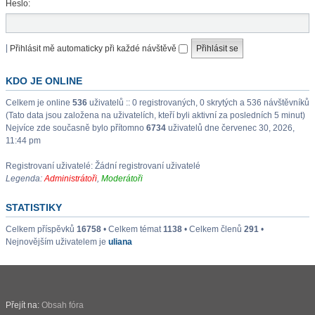
Heslo:
|
Přihlásit mě automaticky při každé návštěvě
KDO JE ONLINE
Celkem je online
536
uživatelů :: 0 registrovaných, 0 skrytých a 536 návštěvníků
(Tato data jsou založena na uživatelích, kteří byli aktivní za posledních 5 minut)
Nejvíce zde současně bylo přítomno
6734
uživatelů dne červenec 30, 2026,
11:44 pm
Registrovaní uživatelé: Žádní registrovaní uživatelé
Legenda:
Administrátoři
,
Moderátoři
STATISTIKY
Celkem příspěvků
16758
• Celkem témat
1138
• Celkem členů
291
•
Nejnovějším uživatelem je
uliana
Přejít na:
Obsah fóra