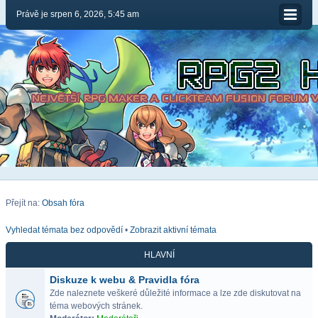
Právě je srpen 6, 2026, 5:45 am
Přejít na:
Obsah fóra
Vyhledat témata bez odpovědí
•
Zobrazit aktivní témata
HLAVNÍ
Diskuze k webu & Pravidla fóra
Zde naleznete veškeré důležité informace a lze zde diskutovat na
téma webových stránek.