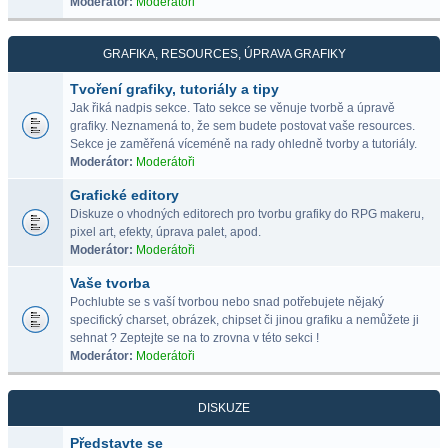
Moderátor:
Moderátoři
GRAFIKA, RESOURCES, ÚPRAVA GRAFIKY
Tvoření grafiky, tutoriály a tipy
Jak řiká nadpis sekce. Tato sekce se věnuje tvorbě a úpravě
grafiky. Neznamená to, že sem budete postovat vaše resources.
Sekce je zaměřená víceméně na rady ohledně tvorby a tutoriály.
Moderátor:
Moderátoři
Grafické editory
Diskuze o vhodných editorech pro tvorbu grafiky do RPG makeru,
pixel art, efekty, úprava palet, apod.
Moderátor:
Moderátoři
Vaše tvorba
Pochlubte se s vaší tvorbou nebo snad potřebujete nějaký
specifický charset, obrázek, chipset či jinou grafiku a nemůžete ji
sehnat ? Zeptejte se na to zrovna v této sekci !
Moderátor:
Moderátoři
DISKUZE
Představte se