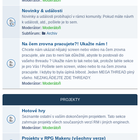
Moderátor:
Moderátoři
Novinky & události
Novinky a události probíhajicí v rámci komunity. Pokud máte návrh
k události, atd., pošlete je to sem.
Moderátor:
Moderátoři
Subfórum:
Archiv
Na čem zrovna pracujete?! Ukažte nám !
Chcete nám ukázat nějaký screen nebo video na čem zrovna
pracujete, ale zas to není tak důležité, abyste to postovali do
vašeho threadu ? Ukažte nám to tak nebo tak, protože tahle sekce
je pro Vás ! Pošlete sem screen, video nebo to na čem zrovna
pracujete. I kdyby to byla úplná blbost. Jeden MEGA THREAD plný
všeho. NEZAKLÁDEJTE ZDE THREADY.
Moderátor:
Moderátoři
PROJEKTY
Hotové hry
Seznamte ostatní s vaším dokončeným projektem. Tato sekce
zahrnuje projekty všech současných verzí RM i jiných enginech.
Moderátor:
Moderátoři
Projekty v RPG Makeru (všechny verze)