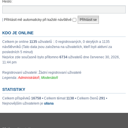
Heslo:
|
Přihlásit mě automaticky při každé návštěvě
KDO JE ONLINE
Celkem je online
1135
uživatelů :: 0 registrovaných, 0 skrytých a 1135
návštěvníků (Tato data jsou založena na uživatelích, kteří byli aktivní za
posledních 5 minut)
Nejvíce zde současně bylo přítomno
6734
uživatelů dne červenec 30, 2026,
11:44 pm
Registrovaní uživatelé: Žádní registrovaní uživatelé
Legenda:
Administrátoři
,
Moderátoři
STATISTIKY
Celkem příspěvků
16758
• Celkem témat
1138
• Celkem členů
291
•
Nejnovějším uživatelem je
uliana