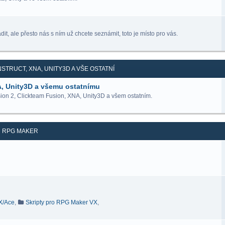
it, ale přesto nás s ním už chcete seznámit, toto je místo pro vás.
STRUCT, XNA, UNITY3D A VŠE OSTATNÍ
A, Unity3D a všemu ostatnímu
ion 2, Clickteam Fusion, XNA, Unity3D a všem ostatním.
RPG MAKER
VX/Ace
,
Skripty pro RPG Maker VX
,