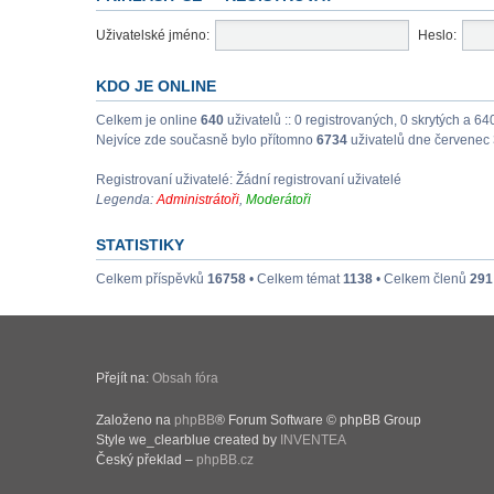
Uživatelské jméno:
Heslo:
KDO JE ONLINE
Celkem je online
640
uživatelů :: 0 registrovaných, 0 skrytých a 64
Nejvíce zde současně bylo přítomno
6734
uživatelů dne červenec 
Registrovaní uživatelé: Žádní registrovaní uživatelé
Legenda:
Administrátoři
,
Moderátoři
STATISTIKY
Celkem příspěvků
16758
• Celkem témat
1138
• Celkem členů
291
Přejít na:
Obsah fóra
Založeno na
phpBB
® Forum Software © phpBB Group
Style we_clearblue created by
INVENTEA
Český překlad –
phpBB.cz