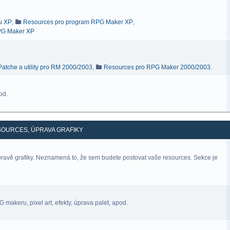
ru XP
,
Resources pro program RPG Maker XP
,
RPG Maker XP
Patche a utility pro RM 2000/2003
,
Resources pro RPG Maker 2000/2003.
od.
SOURCES, ÚPRAVA GRAFIKY
úpravě grafiky. Neznamená to, že sem budete postovat vaše resources. Sekce je
makeru, pixel art, efekty, úprava palet, apod.