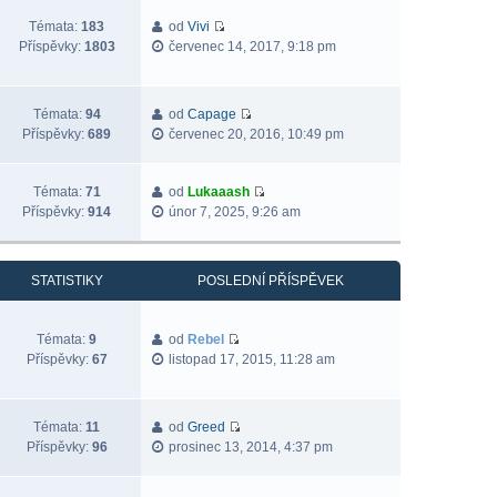
Témata:
183
od
Vivi
Příspěvky:
1803
červenec 14, 2017, 9:18 pm
Témata:
94
od
Capage
Příspěvky:
689
červenec 20, 2016, 10:49 pm
Témata:
71
od
Lukaaash
Příspěvky:
914
únor 7, 2025, 9:26 am
STATISTIKY
POSLEDNÍ PŘÍSPĚVEK
Témata:
9
od
Rebel
Příspěvky:
67
listopad 17, 2015, 11:28 am
Témata:
11
od
Greed
Příspěvky:
96
prosinec 13, 2014, 4:37 pm