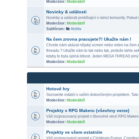
Moderátor:
Moderátoři
Novinky & události
Novinky a události probíhajicí v rámci komunity. Pokud m
Moderátor:
Moderátoři
Subfórum:
Archiv
Na čem zrovna pracujete?! Ukažte nám !
Chcete nám ukázat nějaký screen nebo video na čem zrov
threadu ? Ukažte nám to tak nebo tak, protože tahle se
kdyby to byla úplná blbost. Jeden MEGA THREAD p
Moderátor:
Moderátoři
Hotové hry
Seznamte ostatní s vaším dokončeným projektem. Tato 
Moderátor:
Moderátoři
Projekty v RPG Makeru (všechny verze)
Váš rozpracovaný projekt v libovolné verzi RPG Maker
Moderátor:
Moderátoři
Projekty ve všem ostatním
Váš rozpracovaný projekt v Clickteam Fusion, Construct