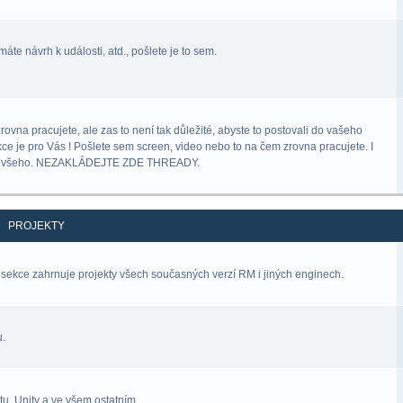
áte návrh k události, atd., pošlete je to sem.
na pracujete, ale zas to není tak důležité, abyste to postovali do vašeho
kce je pro Vás ! Pošlete sem screen, video nebo to na čem zrovna pracujete. I
lný všeho. NEZAKLÁDEJTE ZDE THREADY.
PROJEKTY
sekce zahrnuje projekty všech současných verzí RM i jiných enginech.
u.
u, Unity a ve všem ostatním.