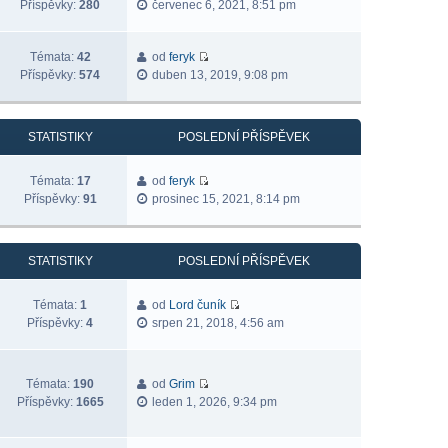
Příspěvky:
280
červenec 6, 2021, 8:51 pm
Témata:
42
od
feryk
Příspěvky:
574
duben 13, 2019, 9:08 pm
STATISTIKY
POSLEDNÍ PŘÍSPĚVEK
Témata:
17
od
feryk
Příspěvky:
91
prosinec 15, 2021, 8:14 pm
STATISTIKY
POSLEDNÍ PŘÍSPĚVEK
Témata:
1
od
Lord čuník
Příspěvky:
4
srpen 21, 2018, 4:56 am
Témata:
190
od
Grim
Příspěvky:
1665
leden 1, 2026, 9:34 pm