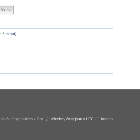
h 5 minut)
t všechny cookies z fóra
Všechny časy jsou v UTC + 1 hodina