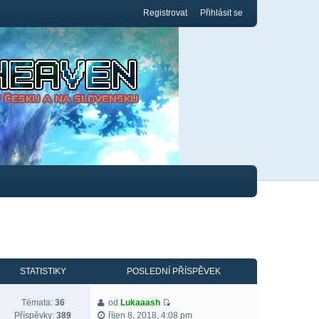
Registrovat
Přihlásit se
STATISTIKY
POSLEDNÍ PŘÍSPĚVEK
Témata:
36
od
Lukaaash
Příspěvky:
389
říjen 8, 2018, 4:08 pm