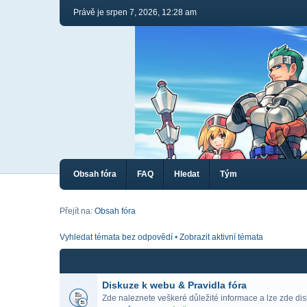
Právě je srpen 7, 2026, 12:28 am
Obsah fóra
FAQ
Hledat
Tým
Přejít na:
Obsah fóra
Vyhledat témata bez odpovědí
•
Zobrazit aktivní témata
Diskuze k webu & Pravidla fóra
Zde naleznete veškeré důležité informace a lze zde di