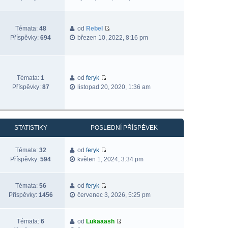
Témata:
48
od
Rebel
Příspěvky:
694
březen 10, 2022, 8:16 pm
Témata:
1
od
feryk
Příspěvky:
87
listopad 20, 2020, 1:36 am
STATISTIKY
POSLEDNÍ PŘÍSPĚVEK
Témata:
32
od
feryk
Příspěvky:
594
květen 1, 2024, 3:34 pm
Témata:
56
od
feryk
Příspěvky:
1456
červenec 3, 2026, 5:25 pm
Témata:
6
od
Lukaaash