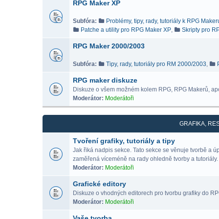
RPG Maker XP
Subfóra:
Problémy, tipy, rady, tutoriály k RPG Make
Patche a utility pro RPG Maker XP
,
Skripty pro 
RPG Maker 2000/2003
Subfóra:
Tipy, rady, tutoriály pro RM 2000/2003
,
RPG maker diskuze
Diskuze o všem možném kolem RPG, RPG Makerů, ap
Moderátor:
Moderátoři
GRAFIKA, RE
Tvoření grafiky, tutoriály a tipy
Jak řiká nadpis sekce. Tato sekce se věnuje tvorbě a 
zaměřená víceméně na rady ohledně tvorby a tutoriály.
Moderátor:
Moderátoři
Grafické editory
Diskuze o vhodných editorech pro tvorbu grafiky do RPG 
Moderátor:
Moderátoři
Vaše tvorba