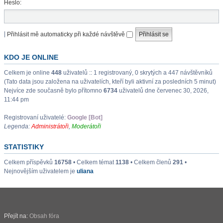
Heslo:
|
Přihlásit mě automaticky při každé návštěvě
KDO JE ONLINE
Celkem je online
448
uživatelů :: 1 registrovaný, 0 skrytých a 447 návštěvníků
(Tato data jsou založena na uživatelích, kteří byli aktivní za posledních 5 minut)
Nejvíce zde současně bylo přítomno
6734
uživatelů dne červenec 30, 2026,
11:44 pm
Registrovaní uživatelé:
Google [Bot]
Legenda:
Administrátoři
,
Moderátoři
STATISTIKY
Celkem příspěvků
16758
• Celkem témat
1138
• Celkem členů
291
•
Nejnovějším uživatelem je
uliana
Přejít na:
Obsah fóra