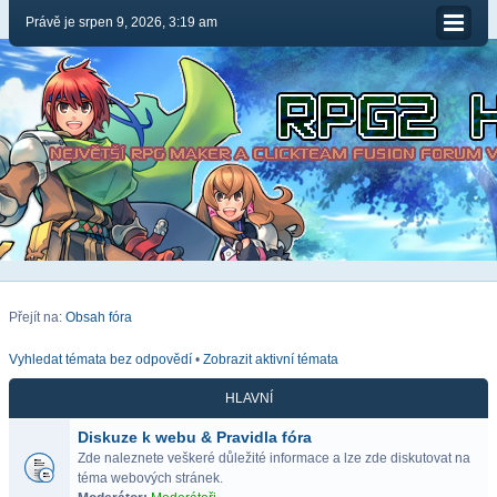
Právě je srpen 9, 2026, 3:19 am
Přejít na:
Obsah fóra
Vyhledat témata bez odpovědí
•
Zobrazit aktivní témata
HLAVNÍ
Diskuze k webu & Pravidla fóra
Zde naleznete veškeré důležité informace a lze zde diskutovat na
téma webových stránek.