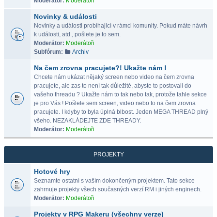
Moderátor:
Moderátoři
Novinky & události
Novinky a události probíhajicí v rámci komunity. Pokud máte návrh
k události, atd., pošlete je to sem.
Moderátor:
Moderátoři
Subfórum:
Archiv
Na čem zrovna pracujete?! Ukažte nám !
Chcete nám ukázat nějaký screen nebo video na čem zrovna
pracujete, ale zas to není tak důležité, abyste to postovali do
vašeho threadu ? Ukažte nám to tak nebo tak, protože tahle sekce
je pro Vás ! Pošlete sem screen, video nebo to na čem zrovna
pracujete. I kdyby to byla úplná blbost. Jeden MEGA THREAD plný
všeho. NEZAKLÁDEJTE ZDE THREADY.
Moderátor:
Moderátoři
PROJEKTY
Hotové hry
Seznamte ostatní s vaším dokončeným projektem. Tato sekce
zahrnuje projekty všech současných verzí RM i jiných enginech.
Moderátor:
Moderátoři
Projekty v RPG Makeru (všechny verze)