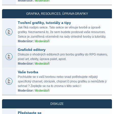
Moderátor:
Moderátoři
GRAFIKA, RESOURCES, ÚPRAVA GRAFIKY
Tvoření grafiky, tutoriály a tipy
Jak řiká nadpis sekce. Tato sekce se věnuje tvorbě a úpravě
grafiky. Neznamená to, že sem budete postovat vaše resources.
Sekce je zaměřená víceméně na rady ohledně tvorby a tutoriály.
Moderátor:
Moderátoři
Grafické editory
Diskuze o vhodných editorech pro tvorbu grafiky do RPG makeru,
pixel art, efekty, úprava palet, apod.
Moderátor:
Moderátoři
Vaše tvorba
Pochlubte se s vaší tvorbou nebo snad potřebujete nějaký
specifický charset, obrázek, chipset či jinou grafiku a nemůžete ji
sehnat ? Zeptejte se na to zrovna v této sekci !
Moderátor:
Moderátoři
DISKUZE
Představte se