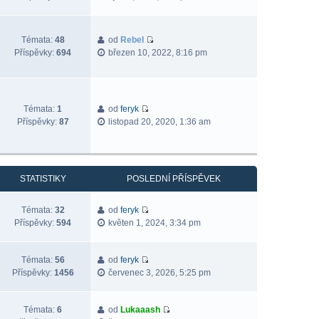
Témata:
48
od
Rebel
Příspěvky:
694
březen 10, 2022, 8:16 pm
Témata:
1
od
feryk
Příspěvky:
87
listopad 20, 2020, 1:36 am
STATISTIKY
POSLEDNÍ PŘÍSPĚVEK
Témata:
32
od
feryk
Příspěvky:
594
květen 1, 2024, 3:34 pm
Témata:
56
od
feryk
Příspěvky:
1456
červenec 3, 2026, 5:25 pm
Témata:
6
od
Lukaaash