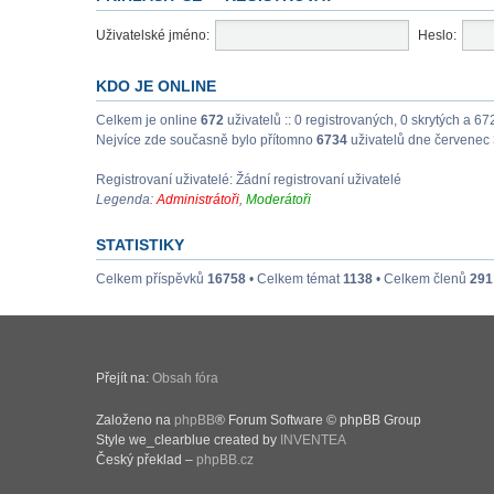
Uživatelské jméno:
Heslo:
KDO JE ONLINE
Celkem je online
672
uživatelů :: 0 registrovaných, 0 skrytých a 67
Nejvíce zde současně bylo přítomno
6734
uživatelů dne červenec 
Registrovaní uživatelé: Žádní registrovaní uživatelé
Legenda:
Administrátoři
,
Moderátoři
STATISTIKY
Celkem příspěvků
16758
• Celkem témat
1138
• Celkem členů
291
Přejít na:
Obsah fóra
Založeno na
phpBB
® Forum Software © phpBB Group
Style we_clearblue created by
INVENTEA
Český překlad –
phpBB.cz