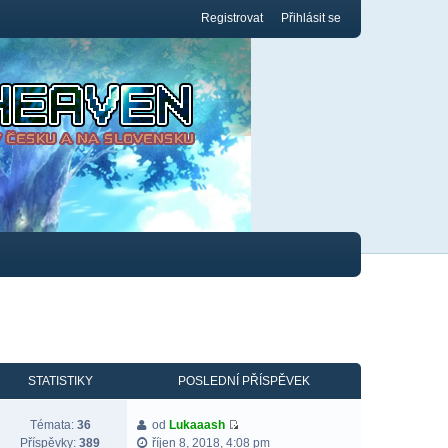
Registrovat
Přihlásit se
STATISTIKY
POSLEDNÍ PŘÍSPĚVEK
Témata:
36
od
Lukaaash
Příspěvky:
389
říjen 8, 2018, 4:08 pm