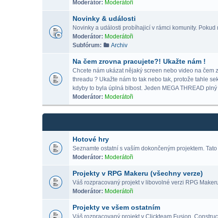
Moderátor:
Moderátoři
Novinky & události
Novinky a události probíhajicí v rámci komunity. Pokud m
Moderátor:
Moderátoři
Subfórum:
Archiv
Na čem zrovna pracujete?! Ukažte nám !
Chcete nám ukázat nějaký screen nebo video na čem zrov
threadu ? Ukažte nám to tak nebo tak, protože tahle se
kdyby to byla úplná blbost. Jeden MEGA THREAD p
Moderátor:
Moderátoři
Hotové hry
Seznamte ostatní s vaším dokončeným projektem. Tato 
Moderátor:
Moderátoři
Projekty v RPG Makeru (všechny verze)
Váš rozpracovaný projekt v libovolné verzi RPG Maker
Moderátor:
Moderátoři
Projekty ve všem ostatním
Váš rozpracovaný projekt v Clickteam Fusion, Construct