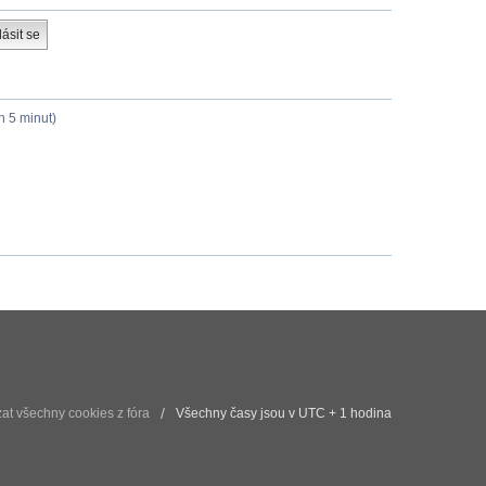
h 5 minut)
t všechny cookies z fóra
Všechny časy jsou v UTC + 1 hodina