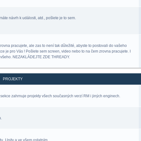
áte návrh k události, atd., pošlete je to sem.
na pracujete, ale zas to není tak důležité, abyste to postovali do vašeho
kce je pro Vás ! Pošlete sem screen, video nebo to na čem zrovna pracujete. I
lný všeho. NEZAKLÁDEJTE ZDE THREADY.
PROJEKTY
sekce zahrnuje projekty všech současných verzí RM i jiných enginech.
u.
u, Unity a ve všem ostatním.