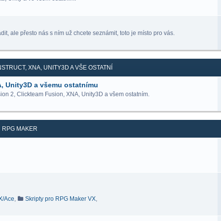
it, ale přesto nás s ním už chcete seznámit, toto je místo pro vás.
STRUCT, XNA, UNITY3D A VŠE OSTATNÍ
A, Unity3D a všemu ostatnímu
ion 2, Clickteam Fusion, XNA, Unity3D a všem ostatním.
RPG MAKER
VX/Ace
,
Skripty pro RPG Maker VX
,