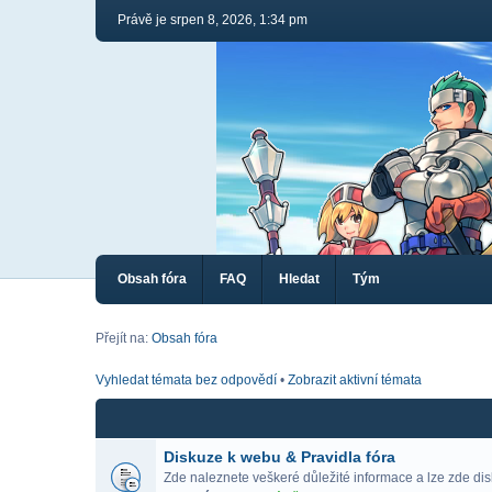
Právě je srpen 8, 2026, 1:34 pm
Obsah fóra
FAQ
Hledat
Tým
Přejít na:
Obsah fóra
Vyhledat témata bez odpovědí
•
Zobrazit aktivní témata
Diskuze k webu & Pravidla fóra
Zde naleznete veškeré důležité informace a lze zde di