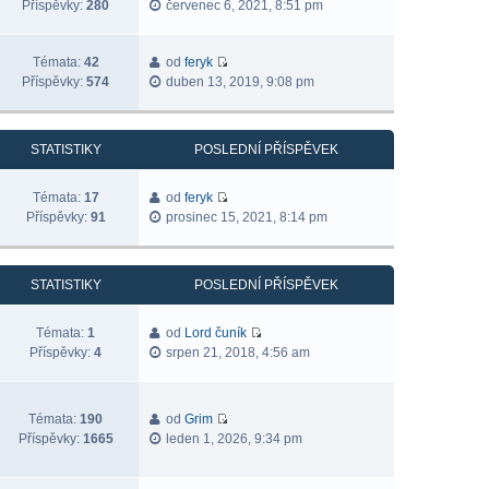
Příspěvky:
280
červenec 6, 2021, 8:51 pm
Témata:
42
od
feryk
Příspěvky:
574
duben 13, 2019, 9:08 pm
STATISTIKY
POSLEDNÍ PŘÍSPĚVEK
Témata:
17
od
feryk
Příspěvky:
91
prosinec 15, 2021, 8:14 pm
STATISTIKY
POSLEDNÍ PŘÍSPĚVEK
Témata:
1
od
Lord čuník
Příspěvky:
4
srpen 21, 2018, 4:56 am
Témata:
190
od
Grim
Příspěvky:
1665
leden 1, 2026, 9:34 pm