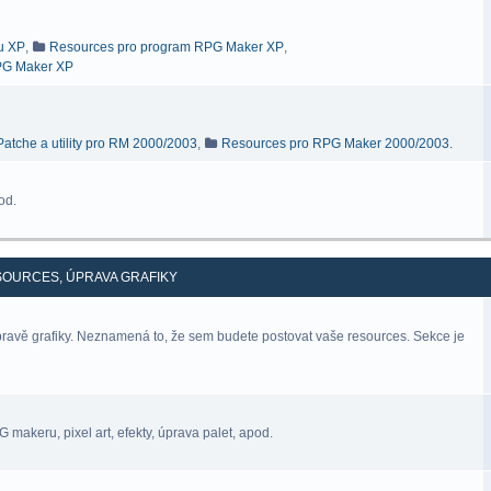
ru XP
,
Resources pro program RPG Maker XP
,
RPG Maker XP
Patche a utility pro RM 2000/2003
,
Resources pro RPG Maker 2000/2003.
od.
SOURCES, ÚPRAVA GRAFIKY
úpravě grafiky. Neznamená to, že sem budete postovat vaše resources. Sekce je
makeru, pixel art, efekty, úprava palet, apod.