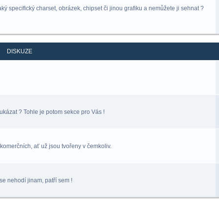
ý specifický charset, obrázek, chipset či jinou grafiku a nemůžete ji sehnat ?
DISKUZE
ukázat ? Tohle je potom sekce pro Vás !
komerčních, ať už jsou tvořeny v čemkoliv.
se nehodí jinam, patří sem !