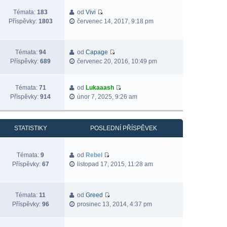
Témata:
183
od
Vivi
Příspěvky:
1803
červenec 14, 2017, 9:18 pm
Témata:
94
od
Capage
Příspěvky:
689
červenec 20, 2016, 10:49 pm
Témata:
71
od
Lukaaash
Příspěvky:
914
únor 7, 2025, 9:26 am
STATISTIKY
POSLEDNÍ PŘÍSPĚVEK
Témata:
9
od
Rebel
Příspěvky:
67
listopad 17, 2015, 11:28 am
Témata:
11
od
Greed
Příspěvky:
96
prosinec 13, 2014, 4:37 pm