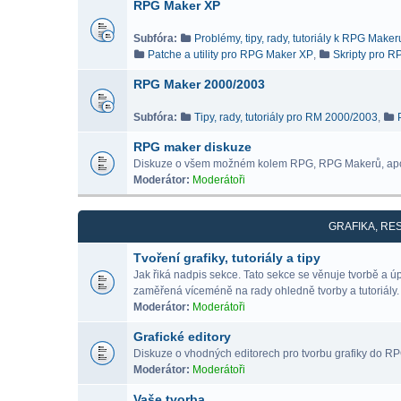
RPG Maker XP
Subfóra:
Problémy, tipy, rady, tutoriály k RPG Make
Patche a utility pro RPG Maker XP
,
Skripty pro 
RPG Maker 2000/2003
Subfóra:
Tipy, rady, tutoriály pro RM 2000/2003
,
RPG maker diskuze
Diskuze o všem možném kolem RPG, RPG Makerů, ap
Moderátor:
Moderátoři
GRAFIKA, RE
Tvoření grafiky, tutoriály a tipy
Jak řiká nadpis sekce. Tato sekce se věnuje tvorbě a 
zaměřená víceméně na rady ohledně tvorby a tutoriály.
Moderátor:
Moderátoři
Grafické editory
Diskuze o vhodných editorech pro tvorbu grafiky do RPG 
Moderátor:
Moderátoři
Vaše tvorba