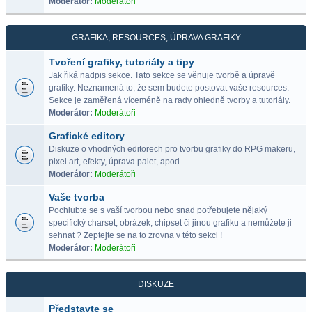
Moderátor:
Moderátoři
GRAFIKA, RESOURCES, ÚPRAVA GRAFIKY
Tvoření grafiky, tutoriály a tipy
Jak řiká nadpis sekce. Tato sekce se věnuje tvorbě a úpravě
grafiky. Neznamená to, že sem budete postovat vaše resources.
Sekce je zaměřená víceméně na rady ohledně tvorby a tutoriály.
Moderátor:
Moderátoři
Grafické editory
Diskuze o vhodných editorech pro tvorbu grafiky do RPG makeru,
pixel art, efekty, úprava palet, apod.
Moderátor:
Moderátoři
Vaše tvorba
Pochlubte se s vaší tvorbou nebo snad potřebujete nějaký
specifický charset, obrázek, chipset či jinou grafiku a nemůžete ji
sehnat ? Zeptejte se na to zrovna v této sekci !
Moderátor:
Moderátoři
DISKUZE
Představte se