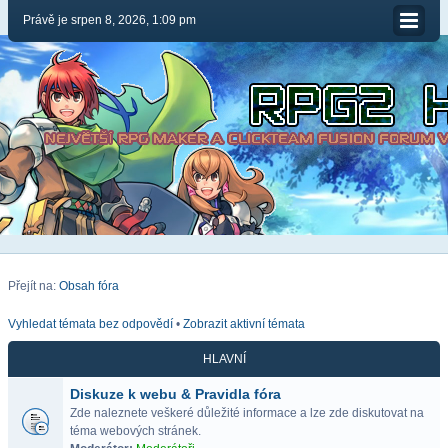
Právě je srpen 8, 2026, 1:09 pm
Přejít na:
Obsah fóra
Vyhledat témata bez odpovědí
•
Zobrazit aktivní témata
HLAVNÍ
Diskuze k webu & Pravidla fóra
Zde naleznete veškeré důležité informace a lze zde diskutovat na
téma webových stránek.