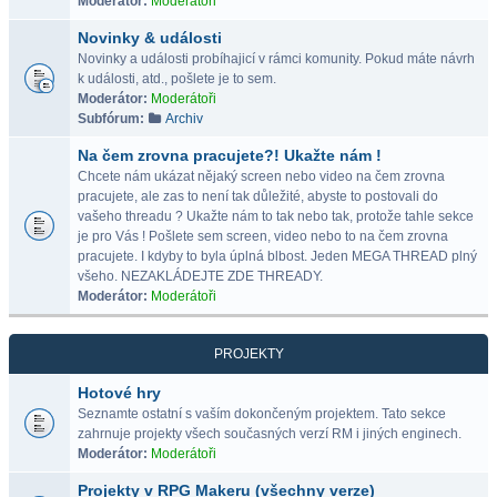
Moderátor:
Moderátoři
Novinky & události
Novinky a události probíhajicí v rámci komunity. Pokud máte návrh
k události, atd., pošlete je to sem.
Moderátor:
Moderátoři
Subfórum:
Archiv
Na čem zrovna pracujete?! Ukažte nám !
Chcete nám ukázat nějaký screen nebo video na čem zrovna
pracujete, ale zas to není tak důležité, abyste to postovali do
vašeho threadu ? Ukažte nám to tak nebo tak, protože tahle sekce
je pro Vás ! Pošlete sem screen, video nebo to na čem zrovna
pracujete. I kdyby to byla úplná blbost. Jeden MEGA THREAD plný
všeho. NEZAKLÁDEJTE ZDE THREADY.
Moderátor:
Moderátoři
PROJEKTY
Hotové hry
Seznamte ostatní s vaším dokončeným projektem. Tato sekce
zahrnuje projekty všech současných verzí RM i jiných enginech.
Moderátor:
Moderátoři
Projekty v RPG Makeru (všechny verze)