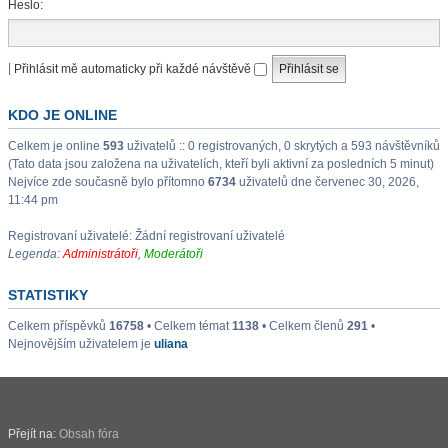
Heslo:
|
Přihlásit mě automaticky při každé návštěvě
KDO JE ONLINE
Celkem je online
593
uživatelů :: 0 registrovaných, 0 skrytých a 593 návštěvníků
(Tato data jsou založena na uživatelích, kteří byli aktivní za posledních 5 minut)
Nejvíce zde současně bylo přítomno
6734
uživatelů dne červenec 30, 2026,
11:44 pm
Registrovaní uživatelé: Žádní registrovaní uživatelé
Legenda:
Administrátoři
,
Moderátoři
STATISTIKY
Celkem příspěvků
16758
• Celkem témat
1138
• Celkem členů
291
•
Nejnovějším uživatelem je
uliana
Přejít na:
Obsah fóra