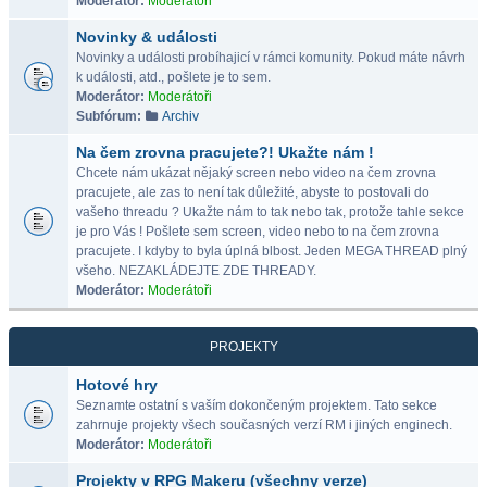
Moderátor:
Moderátoři
Novinky & události
Novinky a události probíhajicí v rámci komunity. Pokud máte návrh
k události, atd., pošlete je to sem.
Moderátor:
Moderátoři
Subfórum:
Archiv
Na čem zrovna pracujete?! Ukažte nám !
Chcete nám ukázat nějaký screen nebo video na čem zrovna
pracujete, ale zas to není tak důležité, abyste to postovali do
vašeho threadu ? Ukažte nám to tak nebo tak, protože tahle sekce
je pro Vás ! Pošlete sem screen, video nebo to na čem zrovna
pracujete. I kdyby to byla úplná blbost. Jeden MEGA THREAD plný
všeho. NEZAKLÁDEJTE ZDE THREADY.
Moderátor:
Moderátoři
PROJEKTY
Hotové hry
Seznamte ostatní s vaším dokončeným projektem. Tato sekce
zahrnuje projekty všech současných verzí RM i jiných enginech.
Moderátor:
Moderátoři
Projekty v RPG Makeru (všechny verze)