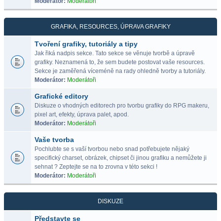
Moderátor:
Moderátoři
GRAFIKA, RESOURCES, ÚPRAVA GRAFIKY
Tvoření grafiky, tutoriály a tipy
Jak řiká nadpis sekce. Tato sekce se věnuje tvorbě a úpravě
grafiky. Neznamená to, že sem budete postovat vaše resources.
Sekce je zaměřená víceméně na rady ohledně tvorby a tutoriály.
Moderátor:
Moderátoři
Grafické editory
Diskuze o vhodných editorech pro tvorbu grafiky do RPG makeru,
pixel art, efekty, úprava palet, apod.
Moderátor:
Moderátoři
Vaše tvorba
Pochlubte se s vaší tvorbou nebo snad potřebujete nějaký
specifický charset, obrázek, chipset či jinou grafiku a nemůžete ji
sehnat ? Zeptejte se na to zrovna v této sekci !
Moderátor:
Moderátoři
DISKUZE
Představte se