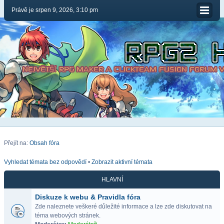
Právě je srpen 9, 2026, 3:10 pm
Přejít na:
Obsah fóra
Vyhledat témata bez odpovědí
•
Zobrazit aktivní témata
HLAVNÍ
Diskuze k webu & Pravidla fóra
Zde naleznete veškeré důležité informace a lze zde diskutovat na
téma webových stránek.