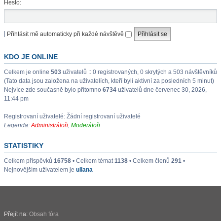
Heslo:
|
Přihlásit mě automaticky při každé návštěvě
KDO JE ONLINE
Celkem je online
503
uživatelů :: 0 registrovaných, 0 skrytých a 503 návštěvníků
(Tato data jsou založena na uživatelích, kteří byli aktivní za posledních 5 minut)
Nejvíce zde současně bylo přítomno
6734
uživatelů dne červenec 30, 2026,
11:44 pm
Registrovaní uživatelé: Žádní registrovaní uživatelé
Legenda:
Administrátoři
,
Moderátoři
STATISTIKY
Celkem příspěvků
16758
• Celkem témat
1138
• Celkem členů
291
•
Nejnovějším uživatelem je
uliana
Přejít na:
Obsah fóra