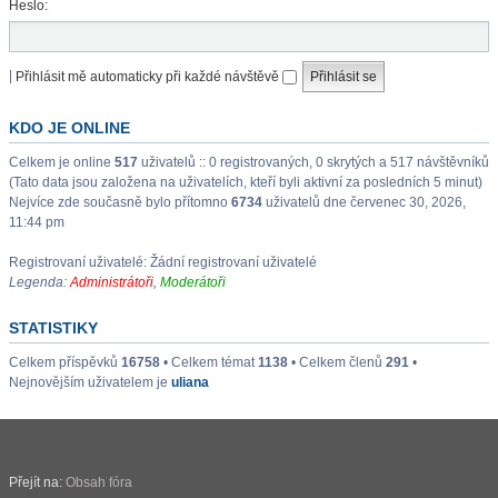
Heslo:
|
Přihlásit mě automaticky při každé návštěvě
KDO JE ONLINE
Celkem je online
517
uživatelů :: 0 registrovaných, 0 skrytých a 517 návštěvníků
(Tato data jsou založena na uživatelích, kteří byli aktivní za posledních 5 minut)
Nejvíce zde současně bylo přítomno
6734
uživatelů dne červenec 30, 2026,
11:44 pm
Registrovaní uživatelé: Žádní registrovaní uživatelé
Legenda:
Administrátoři
,
Moderátoři
STATISTIKY
Celkem příspěvků
16758
• Celkem témat
1138
• Celkem členů
291
•
Nejnovějším uživatelem je
uliana
Přejít na:
Obsah fóra