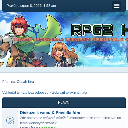
Právě je srpen 8, 2026, 1:52 am
Přejít na:
Obsah fóra
Vyhledat témata bez odpovědí
•
Zobrazit aktivní témata
HLAVNÍ
Diskuze k webu & Pravidla fóra
Zde naleznete veškeré důležité informace a lze zde diskutovat na
téma webových stránek.