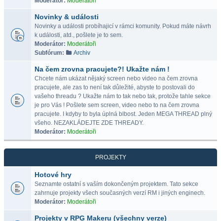
Moderátor:
Moderátoři
Novinky & události
Novinky a události probíhajicí v rámci komunity. Pokud máte návrh
k události, atd., pošlete je to sem.
Moderátor:
Moderátoři
Subfórum:
Archiv
Na čem zrovna pracujete?! Ukažte nám !
Chcete nám ukázat nějaký screen nebo video na čem zrovna
pracujete, ale zas to není tak důležité, abyste to postovali do
vašeho threadu ? Ukažte nám to tak nebo tak, protože tahle sekce
je pro Vás ! Pošlete sem screen, video nebo to na čem zrovna
pracujete. I kdyby to byla úplná blbost. Jeden MEGA THREAD plný
všeho. NEZAKLÁDEJTE ZDE THREADY.
Moderátor:
Moderátoři
PROJEKTY
Hotové hry
Seznamte ostatní s vaším dokončeným projektem. Tato sekce
zahrnuje projekty všech současných verzí RM i jiných enginech.
Moderátor:
Moderátoři
Projekty v RPG Makeru (všechny verze)