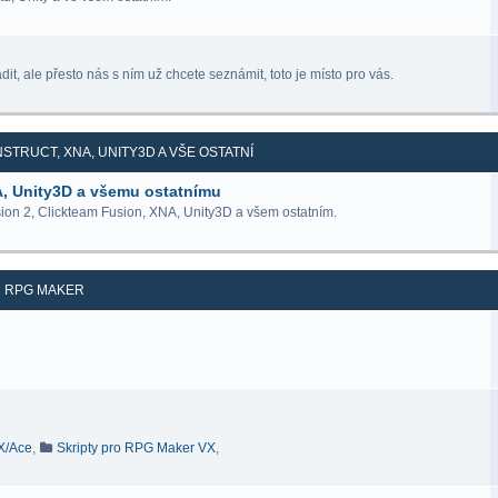
it, ale přesto nás s ním už chcete seznámit, toto je místo pro vás.
STRUCT, XNA, UNITY3D A VŠE OSTATNÍ
A, Unity3D a všemu ostatnímu
ion 2, Clickteam Fusion, XNA, Unity3D a všem ostatním.
RPG MAKER
VX/Ace
,
Skripty pro RPG Maker VX
,