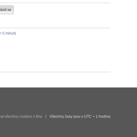
h 5 minut)
t všechny cookies z fóra
Všechny časy jsou v UTC + 1 hodina