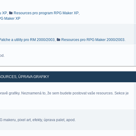
ru XP
,
Resources pro program RPG Maker XP
,
RPG Maker XP
Patche a utility pro RM 2000/2003
,
Resources pro RPG Maker 2000/2003.
od.
SOURCES, ÚPRAVA GRAFIKY
úpravě grafiky. Neznamená to, že sem budete postovat vaše resources. Sekce je
makeru, pixel art, efekty, úprava palet, apod.