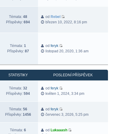
Témata:
48
od
Rebel
Příspěvky:
694
březen 10, 2022, 8:16 pm
Témata:
1
od
feryk
Příspěvky:
87
listopad 20, 2020, 1:36 am
STATISTIKY
POSLEDNÍ PŘÍSPĚVEK
Témata:
32
od
feryk
Příspěvky:
594
květen 1, 2024, 3:34 pm
Témata:
56
od
feryk
Příspěvky:
1456
červenec 3, 2026, 5:25 pm
Témata:
6
od
Lukaaash