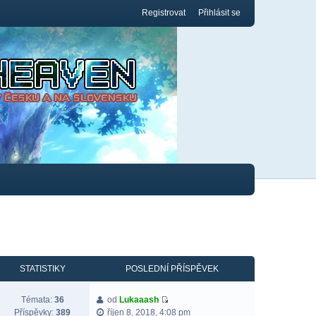
Registrovat
Přihlásit se
STATISTIKY
POSLEDNÍ PŘÍSPĚVEK
Témata:
36
od
Lukaaash
Příspěvky:
389
říjen 8, 2018, 4:08 pm