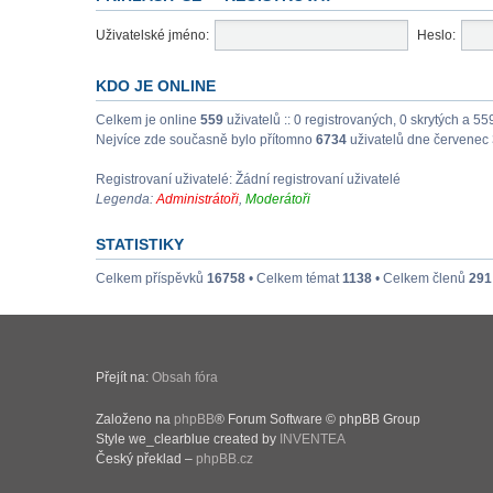
Uživatelské jméno:
Heslo:
KDO JE ONLINE
Celkem je online
559
uživatelů :: 0 registrovaných, 0 skrytých a 55
Nejvíce zde současně bylo přítomno
6734
uživatelů dne červenec 
Registrovaní uživatelé: Žádní registrovaní uživatelé
Legenda:
Administrátoři
,
Moderátoři
STATISTIKY
Celkem příspěvků
16758
• Celkem témat
1138
• Celkem členů
291
Přejít na:
Obsah fóra
Založeno na
phpBB
® Forum Software © phpBB Group
Style we_clearblue created by
INVENTEA
Český překlad –
phpBB.cz