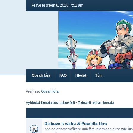
Právě je srpen 8, 2026, 7:52 am
Obsah fóra
FAQ
Hledat
Tým
Přejít na:
Obsah fóra
Vyhledat témata bez odpovědí
•
Zobrazit aktivní témata
Diskuze k webu & Pravidla fóra
Zde naleznete veškeré důležité informace a lze zde di