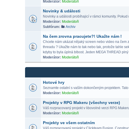
Moderátor:
Moderátoři
Novinky & události
Novinky a události probíhajicí v rámci komunity. Pokud m
Moderátor:
Moderátoři
Subfórum:
Archiv
Na čem zrovna pracujete?! Ukažte nám !
Chcete nám ukázat nějaký screen nebo video na čem zrov
threadu ? Ukažte nám to tak nebo tak, protože tahle se
kdyby to byla úplná blbost. Jeden MEGA THREAD p
Moderátor:
Moderátoři
Hotové hry
Seznamte ostatní s vaším dokončeným projektem. Tato 
Moderátor:
Moderátoři
Projekty v RPG Makeru (všechny verze)
Váš rozpracovaný projekt v libovolné verzi RPG Maker
Moderátor:
Moderátoři
Projekty ve všem ostatním
Váš rozpracovaný projekt v Clickteam Fusion, Construct