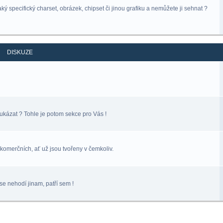
ý specifický charset, obrázek, chipset či jinou grafiku a nemůžete ji sehnat ?
DISKUZE
ukázat ? Tohle je potom sekce pro Vás !
komerčních, ať už jsou tvořeny v čemkoliv.
se nehodí jinam, patří sem !