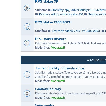
RPG Maker XP
Subfóra:
Problémy, tipy, rady, tutoriály k RPG Make
Patche a utility pro RPG Maker XP
,
Skripty pro 
RPG Maker 2000/2003
Subfóra:
Tipy, rady, tutoriály pro RM 2000/2003
,
RPG maker diskuze
Diskuze o všem možném kolem RPG, RPG Makerů, ap
Moderátor:
Moderátoři
GRAFIKA, RE
Tvoření grafiky, tutoriály a tipy
Jak řiká nadpis sekce. Tato sekce se věnuje tvorbě a 
zaměřená víceméně na rady ohledně tvorby a tutoriály.
Moderátor:
Moderátoři
Grafické editory
Diskuze o vhodných editorech pro tvorbu grafiky do RPG 
Moderátor:
Moderátoři
Vaše tvorba