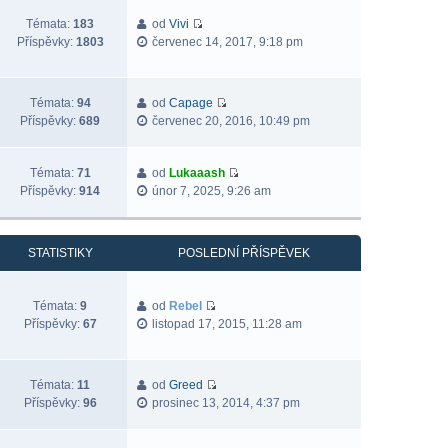
Témata:
183
od
Vivi
Příspěvky:
1803
červenec 14, 2017, 9:18 pm
Témata:
94
od
Capage
Příspěvky:
689
červenec 20, 2016, 10:49 pm
Témata:
71
od
Lukaaash
Příspěvky:
914
únor 7, 2025, 9:26 am
STATISTIKY
POSLEDNÍ PŘÍSPĚVEK
Témata:
9
od
Rebel
Příspěvky:
67
listopad 17, 2015, 11:28 am
Témata:
11
od
Greed
Příspěvky:
96
prosinec 13, 2014, 4:37 pm