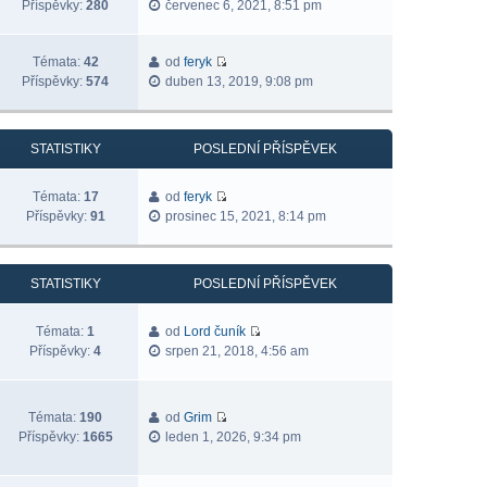
Příspěvky:
280
červenec 6, 2021, 8:51 pm
Témata:
42
od
feryk
Příspěvky:
574
duben 13, 2019, 9:08 pm
STATISTIKY
POSLEDNÍ PŘÍSPĚVEK
Témata:
17
od
feryk
Příspěvky:
91
prosinec 15, 2021, 8:14 pm
STATISTIKY
POSLEDNÍ PŘÍSPĚVEK
Témata:
1
od
Lord čuník
Příspěvky:
4
srpen 21, 2018, 4:56 am
Témata:
190
od
Grim
Příspěvky:
1665
leden 1, 2026, 9:34 pm