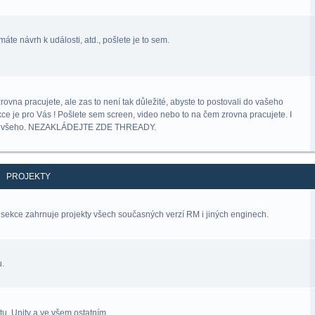
áte návrh k události, atd., pošlete je to sem.
na pracujete, ale zas to není tak důležité, abyste to postovali do vašeho
kce je pro Vás ! Pošlete sem screen, video nebo to na čem zrovna pracujete. I
lný všeho. NEZAKLÁDEJTE ZDE THREADY.
PROJEKTY
sekce zahrnuje projekty všech současných verzí RM i jiných enginech.
u.
u, Unity a ve všem ostatním.