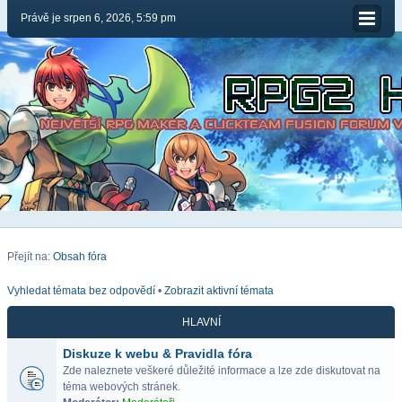
Právě je srpen 6, 2026, 5:59 pm
Přejít na:
Obsah fóra
Vyhledat témata bez odpovědí
•
Zobrazit aktivní témata
HLAVNÍ
Diskuze k webu & Pravidla fóra
Zde naleznete veškeré důležité informace a lze zde diskutovat na
téma webových stránek.