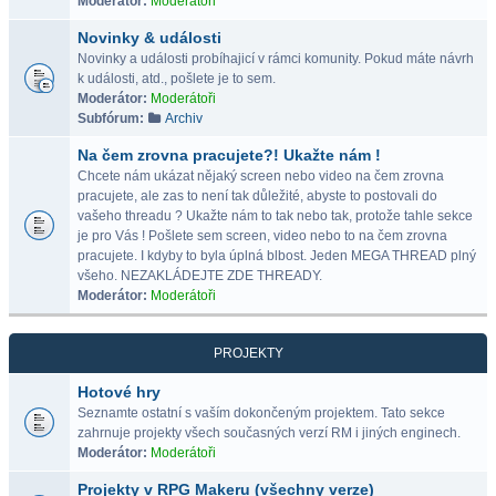
Moderátor:
Moderátoři
Novinky & události
Novinky a události probíhajicí v rámci komunity. Pokud máte návrh
k události, atd., pošlete je to sem.
Moderátor:
Moderátoři
Subfórum:
Archiv
Na čem zrovna pracujete?! Ukažte nám !
Chcete nám ukázat nějaký screen nebo video na čem zrovna
pracujete, ale zas to není tak důležité, abyste to postovali do
vašeho threadu ? Ukažte nám to tak nebo tak, protože tahle sekce
je pro Vás ! Pošlete sem screen, video nebo to na čem zrovna
pracujete. I kdyby to byla úplná blbost. Jeden MEGA THREAD plný
všeho. NEZAKLÁDEJTE ZDE THREADY.
Moderátor:
Moderátoři
PROJEKTY
Hotové hry
Seznamte ostatní s vaším dokončeným projektem. Tato sekce
zahrnuje projekty všech současných verzí RM i jiných enginech.
Moderátor:
Moderátoři
Projekty v RPG Makeru (všechny verze)