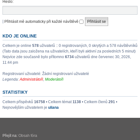
Heslo:
|
Přihlásit mě automaticky při každé návštěvě
KDO JE ONLINE
Celkem je online
578
uživatelů :: 0 registrovaných, 0 skrytých a 578 návštěvníků
(Tato data jsou založena na uživatelích, kteří byli aktivní za posledních 5 minut)
Nejvíce zde současně bylo přítomno
6734
uživatelů dne červenec 30, 2026,
11:44 pm
Registrovaní uživatelé: Žádní registrovaní uživatelé
Legenda:
Administrátoři
,
Moderátoři
STATISTIKY
Celkem příspěvků
16758
• Celkem témat
1138
• Celkem členů
291
•
Nejnovějším uživatelem je
uliana
Přejít na:
Obsah fóra