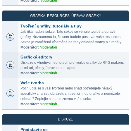
Moderátor:
Moderátoři
GRAFIKA, RESOURCES, ÚPRAVA GRAFIKY
Tvoření grafiky, tutoriály a tipy
Jak řiká nadpis sekce. Tato sekce se věnuje tvorbě a úpravě
grafiky. Neznamená to, že sem budete postovat vaše resources.
Sekce je zaměřená víceméně na rady ohledně tvorby a tutoriály.
Moderátor:
Moderátoři
Grafické editory
Diskuze o vhodných editorech pro tvorbu grafiky do RPG makeru,
pixel art, efekty, úprava palet, apod.
Moderátor:
Moderátoři
Vaše tvorba
Pochlubte se s vaší tvorbou nebo snad potřebujete nějaký
specifický charset, obrázek, chipset či jinou grafiku a nemůžete ji
sehnat ? Zeptejte se na to zrovna v této sekci !
Moderátor:
Moderátoři
DISKUZE
Představte se