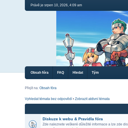
Právě je srpen 10, 2026, 4:09 am
Obsah fóra
FAQ
Hledat
Tým
Přejít na:
Obsah fóra
Vyhledat témata bez odpovědí
•
Zobrazit aktivní témata
Diskuze k webu & Pravidla fóra
Zde naleznete veškeré důležité informace a lze zde di