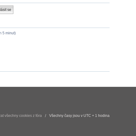
h 5 minut)
t všechny cookies z fóra
Všechny časy jsou v UTC + 1 hodina