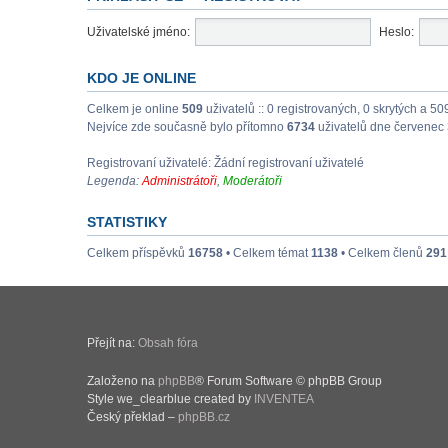
Uživatelské jméno:
Heslo:
KDO JE ONLINE
Celkem je online
509
uživatelů :: 0 registrovaných, 0 skrytých a 50
Nejvíce zde současně bylo přítomno
6734
uživatelů dne červenec 
Registrovaní uživatelé: Žádní registrovaní uživatelé
Legenda:
Administrátoři
,
Moderátoři
STATISTIKY
Celkem příspěvků
16758
• Celkem témat
1138
• Celkem členů
291
Přejít na:
Obsah fóra
Založeno na
phpBB
® Forum Software © phpBB Group
Style we_clearblue created by
INVENTEA
Český překlad –
phpBB.cz