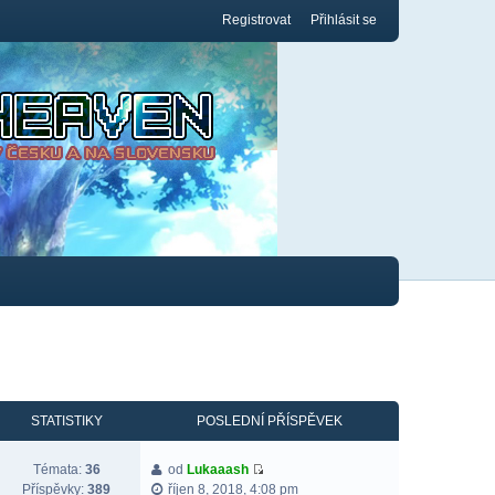
Registrovat
Přihlásit se
STATISTIKY
POSLEDNÍ PŘÍSPĚVEK
Témata:
36
od
Lukaaash
Příspěvky:
389
říjen 8, 2018, 4:08 pm