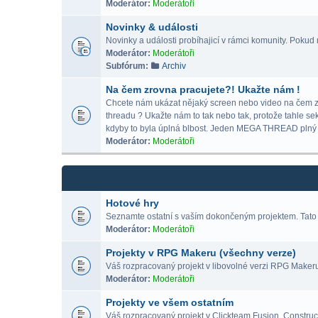
Moderátor:
Moderátoři
Novinky & události
Novinky a události probíhajicí v rámci komunity. Pokud m
Moderátor:
Moderátoři
Subfórum:
Archiv
Na čem zrovna pracujete?! Ukažte nám !
Chcete nám ukázat nějaký screen nebo video na čem zrov
threadu ? Ukažte nám to tak nebo tak, protože tahle se
kdyby to byla úplná blbost. Jeden MEGA THREAD p
Moderátor:
Moderátoři
Hotové hry
Seznamte ostatní s vaším dokončeným projektem. Tato 
Moderátor:
Moderátoři
Projekty v RPG Makeru (všechny verze)
Váš rozpracovaný projekt v libovolné verzi RPG Maker
Moderátor:
Moderátoři
Projekty ve všem ostatním
Váš rozpracovaný projekt v Clickteam Fusion, Construct