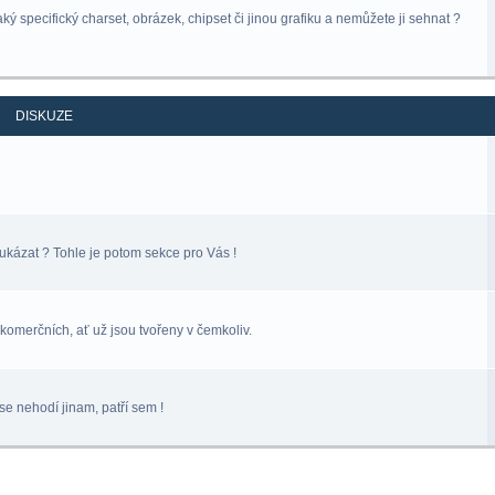
ý specifický charset, obrázek, chipset či jinou grafiku a nemůžete ji sehnat ?
DISKUZE
ukázat ? Tohle je potom sekce pro Vás !
komerčních, ať už jsou tvořeny v čemkoliv.
se nehodí jinam, patří sem !