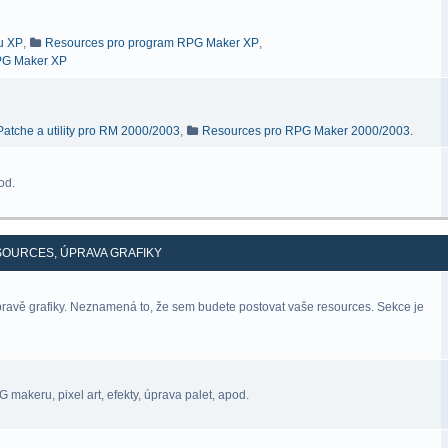
ru XP
,
Resources pro program RPG Maker XP
,
RPG Maker XP
Patche a utility pro RM 2000/2003
,
Resources pro RPG Maker 2000/2003.
od.
SOURCES, ÚPRAVA GRAFIKY
úpravě grafiky. Neznamená to, že sem budete postovat vaše resources. Sekce je
makeru, pixel art, efekty, úprava palet, apod.