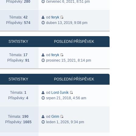
Příspěvky:
280
červenec 6, 2021, 8:51 pm
Témata:
42
od
feryk
Příspěvky:
574
duben 13, 2019, 9:08 pm
STATISTIKY
POSLEDNÍ PŘÍSPĚVEK
Témata:
17
od
feryk
Příspěvky:
91
prosinec 15, 2021, 8:14 pm
STATISTIKY
POSLEDNÍ PŘÍSPĚVEK
Témata:
1
od
Lord čuník
Příspěvky:
4
srpen 21, 2018, 4:56 am
Témata:
190
od
Grim
Příspěvky:
1665
leden 1, 2026, 9:34 pm