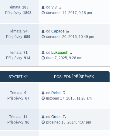
Témata:
183
od
Vivi
Příspěvky:
1803
červenec 14, 2017, 9:18 pm
Témata:
94
od
Capage
Příspěvky:
689
červenec 20, 2016, 10:49 pm
Témata:
71
od
Lukaaash
Příspěvky:
914
únor 7, 2025, 9:26 am
STATISTIKY
POSLEDNÍ PŘÍSPĚVEK
Témata:
9
od
Rebel
Příspěvky:
67
listopad 17, 2015, 11:28 am
Témata:
11
od
Greed
Příspěvky:
96
prosinec 13, 2014, 4:37 pm