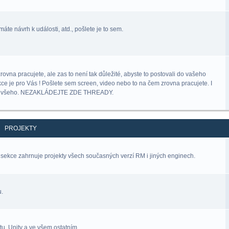
áte návrh k události, atd., pošlete je to sem.
na pracujete, ale zas to není tak důležité, abyste to postovali do vašeho
kce je pro Vás ! Pošlete sem screen, video nebo to na čem zrovna pracujete. I
lný všeho. NEZAKLÁDEJTE ZDE THREADY.
PROJEKTY
sekce zahrnuje projekty všech současných verzí RM i jiných enginech.
u.
u, Unity a ve všem ostatním.