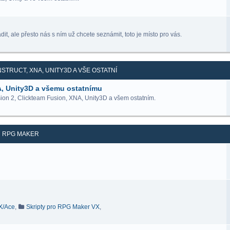
it, ale přesto nás s ním už chcete seznámit, toto je místo pro vás.
STRUCT, XNA, UNITY3D A VŠE OSTATNÍ
A, Unity3D a všemu ostatnímu
ion 2, Clickteam Fusion, XNA, Unity3D a všem ostatním.
RPG MAKER
VX/Ace
,
Skripty pro RPG Maker VX
,