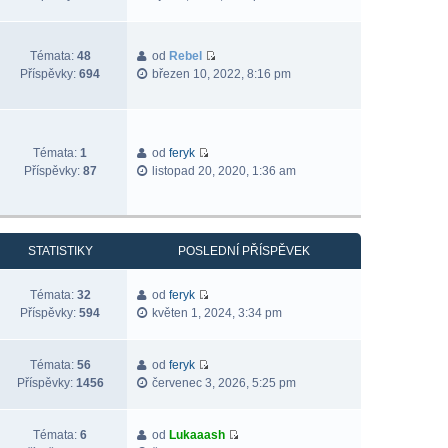
Témata:
48
od
Rebel
Příspěvky:
694
březen 10, 2022, 8:16 pm
Témata:
1
od
feryk
Příspěvky:
87
listopad 20, 2020, 1:36 am
STATISTIKY
POSLEDNÍ PŘÍSPĚVEK
Témata:
32
od
feryk
Příspěvky:
594
květen 1, 2024, 3:34 pm
Témata:
56
od
feryk
Příspěvky:
1456
červenec 3, 2026, 5:25 pm
Témata:
6
od
Lukaaash