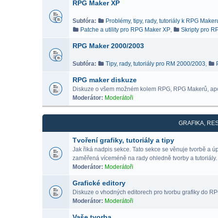
RPG Maker XP
Subfóra:
Problémy, tipy, rady, tutoriály k RPG Make
Patche a utility pro RPG Maker XP
,
Skripty pro 
RPG Maker 2000/2003
Subfóra:
Tipy, rady, tutoriály pro RM 2000/2003
,
RPG maker diskuze
Diskuze o všem možném kolem RPG, RPG Makerů, ap
Moderátor:
Moderátoři
GRAFIKA, RE
Tvoření grafiky, tutoriály a tipy
Jak řiká nadpis sekce. Tato sekce se věnuje tvorbě a 
zaměřená víceméně na rady ohledně tvorby a tutoriály.
Moderátor:
Moderátoři
Grafické editory
Diskuze o vhodných editorech pro tvorbu grafiky do RPG 
Moderátor:
Moderátoři
Vaše tvorba