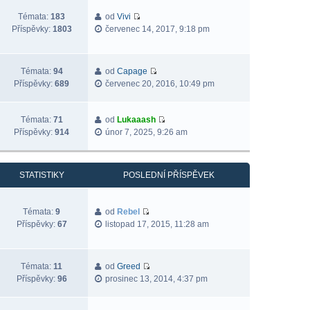
Témata:
183
od
Vivi
Příspěvky:
1803
červenec 14, 2017, 9:18 pm
Témata:
94
od
Capage
Příspěvky:
689
červenec 20, 2016, 10:49 pm
Témata:
71
od
Lukaaash
Příspěvky:
914
únor 7, 2025, 9:26 am
STATISTIKY
POSLEDNÍ PŘÍSPĚVEK
Témata:
9
od
Rebel
Příspěvky:
67
listopad 17, 2015, 11:28 am
Témata:
11
od
Greed
Příspěvky:
96
prosinec 13, 2014, 4:37 pm