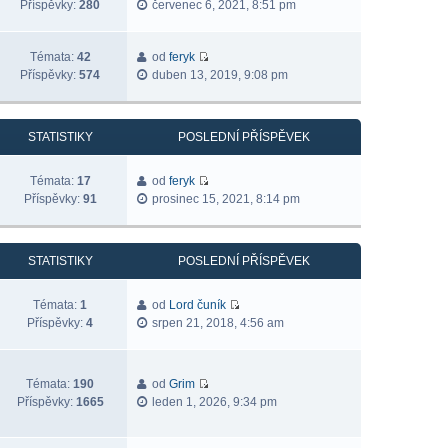
Příspěvky:
280
červenec 6, 2021, 8:51 pm
Témata:
42
od
feryk
Příspěvky:
574
duben 13, 2019, 9:08 pm
STATISTIKY
POSLEDNÍ PŘÍSPĚVEK
Témata:
17
od
feryk
Příspěvky:
91
prosinec 15, 2021, 8:14 pm
STATISTIKY
POSLEDNÍ PŘÍSPĚVEK
Témata:
1
od
Lord čuník
Příspěvky:
4
srpen 21, 2018, 4:56 am
Témata:
190
od
Grim
Příspěvky:
1665
leden 1, 2026, 9:34 pm