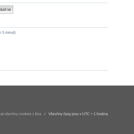
h 5 minut)
t všechny cookies z fóra
Všechny časy jsou v UTC + 1 hodina