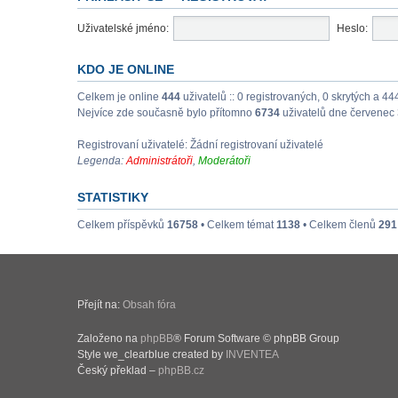
Uživatelské jméno:
Heslo:
KDO JE ONLINE
Celkem je online
444
uživatelů :: 0 registrovaných, 0 skrytých a 44
Nejvíce zde současně bylo přítomno
6734
uživatelů dne červenec 
Registrovaní uživatelé: Žádní registrovaní uživatelé
Legenda:
Administrátoři
,
Moderátoři
STATISTIKY
Celkem příspěvků
16758
• Celkem témat
1138
• Celkem členů
291
Přejít na:
Obsah fóra
Založeno na
phpBB
® Forum Software © phpBB Group
Style we_clearblue created by
INVENTEA
Český překlad –
phpBB.cz