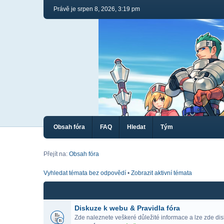
Právě je srpen 8, 2026, 3:19 pm
Obsah fóra
FAQ
Hledat
Tým
Přejít na:
Obsah fóra
Vyhledat témata bez odpovědí
•
Zobrazit aktivní témata
Diskuze k webu & Pravidla fóra
Zde naleznete veškeré důležité informace a lze zde di