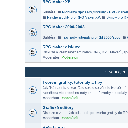
RPG Maker XP
Subfóra:
Problémy, tipy, rady, tutoriály k RPG Make
Patche a utility pro RPG Maker XP
,
Skripty pro 
RPG Maker 2000/2003
Subfóra:
Tipy, rady, tutoriály pro RM 2000/2003
,
RPG maker diskuze
Diskuze o všem možném kolem RPG, RPG Makerů, ap
Moderátor:
Moderátoři
GRAFIKA, RE
Tvoření grafiky, tutoriály a tipy
Jak řiká nadpis sekce. Tato sekce se věnuje tvorbě a 
zaměřená víceméně na rady ohledně tvorby a tutoriály.
Moderátor:
Moderátoři
Grafické editory
Diskuze o vhodných editorech pro tvorbu grafiky do RPG 
Moderátor:
Moderátoři
Vaše tvorba