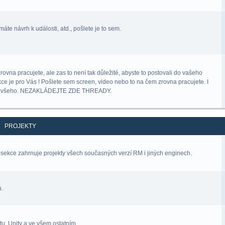
áte návrh k události, atd., pošlete je to sem.
na pracujete, ale zas to není tak důležité, abyste to postovali do vašeho
kce je pro Vás ! Pošlete sem screen, video nebo to na čem zrovna pracujete. I
lný všeho. NEZAKLÁDEJTE ZDE THREADY.
PROJEKTY
sekce zahrnuje projekty všech současných verzí RM i jiných enginech.
u.
u, Unity a ve všem ostatním.