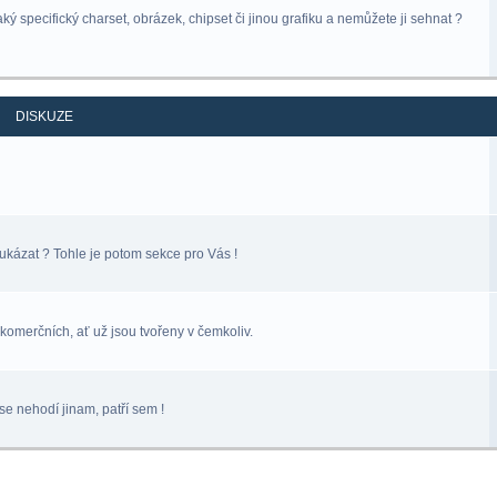
ý specifický charset, obrázek, chipset či jinou grafiku a nemůžete ji sehnat ?
DISKUZE
ukázat ? Tohle je potom sekce pro Vás !
komerčních, ať už jsou tvořeny v čemkoliv.
se nehodí jinam, patří sem !