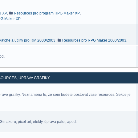
ru XP
,
Resources pro program RPG Maker XP
,
RPG Maker XP
Patche a utility pro RM 2000/2003
,
Resources pro RPG Maker 2000/2003.
od.
SOURCES, ÚPRAVA GRAFIKY
úpravě grafiky. Neznamená to, že sem budete postovat vaše resources. Sekce je
makeru, pixel art, efekty, úprava palet, apod.