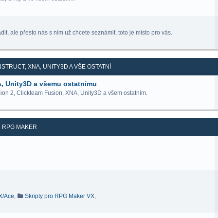
it, ale přesto nás s ním už chcete seznámit, toto je místo pro vás.
STRUCT, XNA, UNITY3D A VŠE OSTATNÍ
A, Unity3D a všemu ostatnímu
ion 2, Clickteam Fusion, XNA, Unity3D a všem ostatním.
RPG MAKER
VX/Ace
,
Skripty pro RPG Maker VX
,