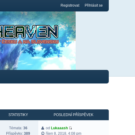
Registrovat
Přihlásit se
STATISTIKY
POSLEDNÍ PŘÍSPĚVEK
Témata:
36
od
Lukaaash
Příspěvky:
389
říjen 8, 2018, 4:08 pm