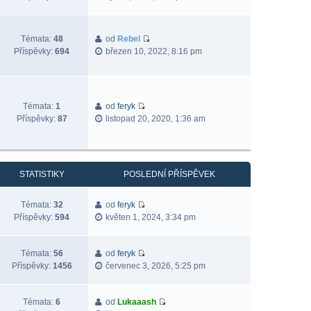
Témata:
48
od
Rebel
Příspěvky:
694
březen 10, 2022, 8:16 pm
Témata:
1
od
feryk
Příspěvky:
87
listopad 20, 2020, 1:36 am
STATISTIKY
POSLEDNÍ PŘÍSPĚVEK
Témata:
32
od
feryk
Příspěvky:
594
květen 1, 2024, 3:34 pm
Témata:
56
od
feryk
Příspěvky:
1456
červenec 3, 2026, 5:25 pm
Témata:
6
od
Lukaaash