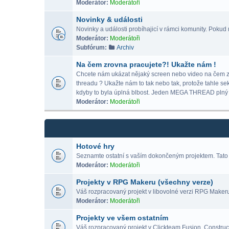
Moderátor:
Moderátoři
Novinky & události
Novinky a události probíhajicí v rámci komunity. Pokud m
Moderátor:
Moderátoři
Subfórum:
Archiv
Na čem zrovna pracujete?! Ukažte nám !
Chcete nám ukázat nějaký screen nebo video na čem zrov
threadu ? Ukažte nám to tak nebo tak, protože tahle se
kdyby to byla úplná blbost. Jeden MEGA THREAD p
Moderátor:
Moderátoři
Hotové hry
Seznamte ostatní s vaším dokončeným projektem. Tato 
Moderátor:
Moderátoři
Projekty v RPG Makeru (všechny verze)
Váš rozpracovaný projekt v libovolné verzi RPG Maker
Moderátor:
Moderátoři
Projekty ve všem ostatním
Váš rozpracovaný projekt v Clickteam Fusion, Construct