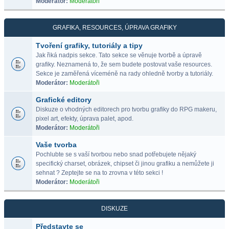
Moderátor:
Moderátoři
GRAFIKA, RESOURCES, ÚPRAVA GRAFIKY
Tvoření grafiky, tutoriály a tipy
Jak řiká nadpis sekce. Tato sekce se věnuje tvorbě a úpravě
grafiky. Neznamená to, že sem budete postovat vaše resources.
Sekce je zaměřená víceméně na rady ohledně tvorby a tutoriály.
Moderátor:
Moderátoři
Grafické editory
Diskuze o vhodných editorech pro tvorbu grafiky do RPG makeru,
pixel art, efekty, úprava palet, apod.
Moderátor:
Moderátoři
Vaše tvorba
Pochlubte se s vaší tvorbou nebo snad potřebujete nějaký
specifický charset, obrázek, chipset či jinou grafiku a nemůžete ji
sehnat ? Zeptejte se na to zrovna v této sekci !
Moderátor:
Moderátoři
DISKUZE
Představte se