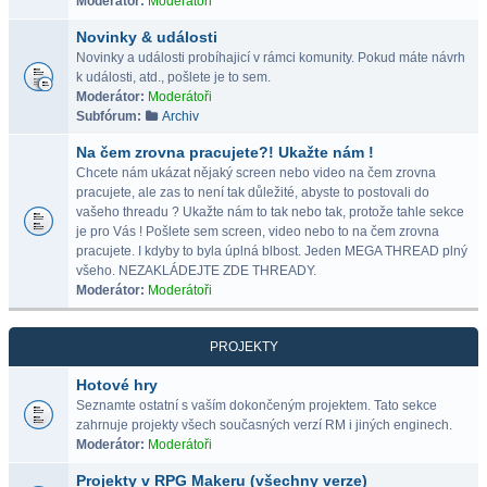
Moderátor:
Moderátoři
Novinky & události
Novinky a události probíhajicí v rámci komunity. Pokud máte návrh
k události, atd., pošlete je to sem.
Moderátor:
Moderátoři
Subfórum:
Archiv
Na čem zrovna pracujete?! Ukažte nám !
Chcete nám ukázat nějaký screen nebo video na čem zrovna
pracujete, ale zas to není tak důležité, abyste to postovali do
vašeho threadu ? Ukažte nám to tak nebo tak, protože tahle sekce
je pro Vás ! Pošlete sem screen, video nebo to na čem zrovna
pracujete. I kdyby to byla úplná blbost. Jeden MEGA THREAD plný
všeho. NEZAKLÁDEJTE ZDE THREADY.
Moderátor:
Moderátoři
PROJEKTY
Hotové hry
Seznamte ostatní s vaším dokončeným projektem. Tato sekce
zahrnuje projekty všech současných verzí RM i jiných enginech.
Moderátor:
Moderátoři
Projekty v RPG Makeru (všechny verze)