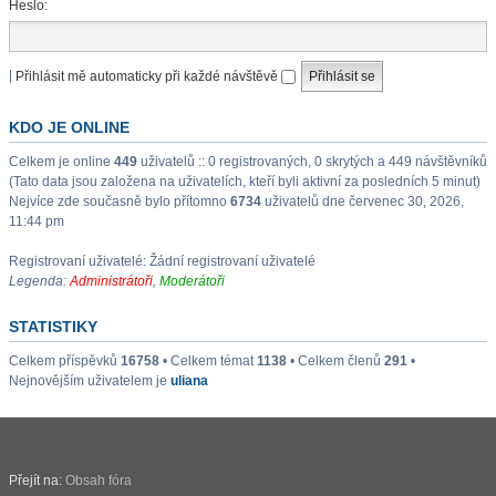
Heslo:
|
Přihlásit mě automaticky při každé návštěvě
KDO JE ONLINE
Celkem je online
449
uživatelů :: 0 registrovaných, 0 skrytých a 449 návštěvníků
(Tato data jsou založena na uživatelích, kteří byli aktivní za posledních 5 minut)
Nejvíce zde současně bylo přítomno
6734
uživatelů dne červenec 30, 2026,
11:44 pm
Registrovaní uživatelé: Žádní registrovaní uživatelé
Legenda:
Administrátoři
,
Moderátoři
STATISTIKY
Celkem příspěvků
16758
• Celkem témat
1138
• Celkem členů
291
•
Nejnovějším uživatelem je
uliana
Přejít na:
Obsah fóra