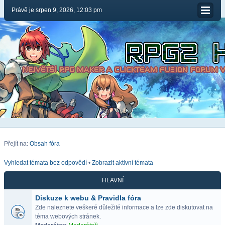
Právě je srpen 9, 2026, 12:03 pm
Přejít na:
Obsah fóra
Vyhledat témata bez odpovědí
•
Zobrazit aktivní témata
HLAVNÍ
Diskuze k webu & Pravidla fóra
Zde naleznete veškeré důležité informace a lze zde diskutovat na
téma webových stránek.