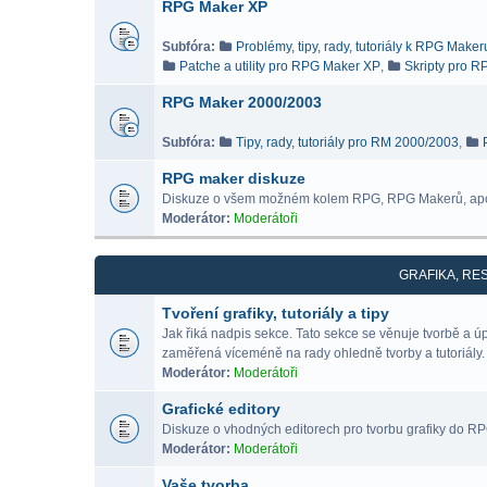
RPG Maker XP
Subfóra:
Problémy, tipy, rady, tutoriály k RPG Make
Patche a utility pro RPG Maker XP
,
Skripty pro 
RPG Maker 2000/2003
Subfóra:
Tipy, rady, tutoriály pro RM 2000/2003
,
RPG maker diskuze
Diskuze o všem možném kolem RPG, RPG Makerů, ap
Moderátor:
Moderátoři
GRAFIKA, RE
Tvoření grafiky, tutoriály a tipy
Jak řiká nadpis sekce. Tato sekce se věnuje tvorbě a 
zaměřená víceméně na rady ohledně tvorby a tutoriály.
Moderátor:
Moderátoři
Grafické editory
Diskuze o vhodných editorech pro tvorbu grafiky do RPG 
Moderátor:
Moderátoři
Vaše tvorba