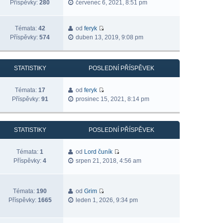
Příspěvky:
280
červenec 6, 2021, 8:51 pm
Témata:
42
od
feryk
Příspěvky:
574
duben 13, 2019, 9:08 pm
STATISTIKY
POSLEDNÍ PŘÍSPĚVEK
Témata:
17
od
feryk
Příspěvky:
91
prosinec 15, 2021, 8:14 pm
STATISTIKY
POSLEDNÍ PŘÍSPĚVEK
Témata:
1
od
Lord čuník
Příspěvky:
4
srpen 21, 2018, 4:56 am
Témata:
190
od
Grim
Příspěvky:
1665
leden 1, 2026, 9:34 pm