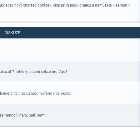
ý specifický charset, obrázek, chipset či jinou grafiku a nemůžete ji sehnat ?
DISKUZE
ukázat ? Tohle je potom sekce pro Vás !
komerčních, ať už jsou tvořeny v čemkoliv.
se nehodí jinam, patří sem !