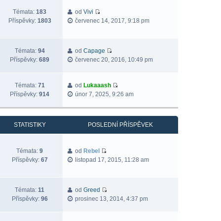
Témata:
183
od
Vivi
Příspěvky:
1803
červenec 14, 2017, 9:18 pm
Témata:
94
od
Capage
Příspěvky:
689
červenec 20, 2016, 10:49 pm
Témata:
71
od
Lukaaash
Příspěvky:
914
únor 7, 2025, 9:26 am
STATISTIKY
POSLEDNÍ PŘÍSPĚVEK
Témata:
9
od
Rebel
Příspěvky:
67
listopad 17, 2015, 11:28 am
Témata:
11
od
Greed
Příspěvky:
96
prosinec 13, 2014, 4:37 pm