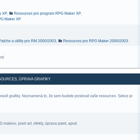
ru XP
,
Resources pro program RPG Maker XP
,
RPG Maker XP
Patche a utility pro RM 2000/2003
,
Resources pro RPG Maker 2000/2003.
od.
SOURCES, ÚPRAVA GRAFIKY
úpravě grafiky. Neznamená to, že sem budete postovat vaše resources. Sekce je
makeru, pixel art, efekty, úprava palet, apod.