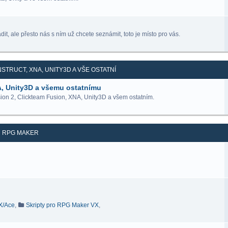
it, ale přesto nás s ním už chcete seznámit, toto je místo pro vás.
STRUCT, XNA, UNITY3D A VŠE OSTATNÍ
A, Unity3D a všemu ostatnímu
ion 2, Clickteam Fusion, XNA, Unity3D a všem ostatním.
RPG MAKER
VX/Ace
,
Skripty pro RPG Maker VX
,