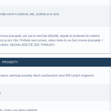
áte návrh k události, atd., pošlete je to sem.
na pracujete, ale zas to není tak důležité, abyste to postovali do vašeho
kce je pro Vás ! Pošlete sem screen, video nebo to na čem zrovna pracujete. I
lný všeho. NEZAKLÁDEJTE ZDE THREADY.
PROJEKTY
sekce zahrnuje projekty všech současných verzí RM i jiných enginech.
u.
u, Unity a ve všem ostatním.