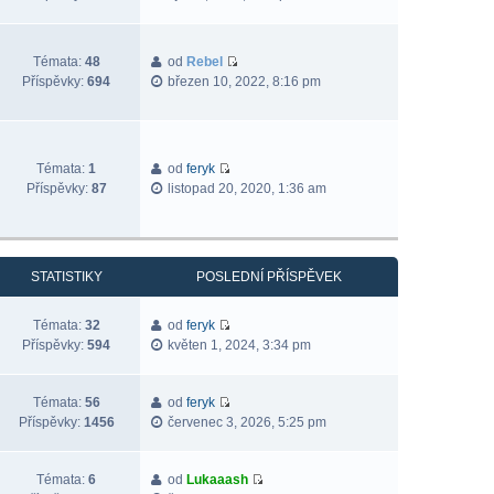
Témata:
48
od
Rebel
Příspěvky:
694
březen 10, 2022, 8:16 pm
Témata:
1
od
feryk
Příspěvky:
87
listopad 20, 2020, 1:36 am
STATISTIKY
POSLEDNÍ PŘÍSPĚVEK
Témata:
32
od
feryk
Příspěvky:
594
květen 1, 2024, 3:34 pm
Témata:
56
od
feryk
Příspěvky:
1456
červenec 3, 2026, 5:25 pm
Témata:
6
od
Lukaaash