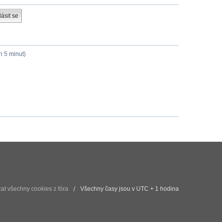
h 5 minut)
t všechny cookies z fóra
Všechny časy jsou v UTC + 1 hodina