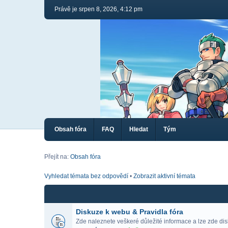
Právě je srpen 8, 2026, 4:12 pm
Obsah fóra
FAQ
Hledat
Tým
Přejít na:
Obsah fóra
Vyhledat témata bez odpovědí
•
Zobrazit aktivní témata
Diskuze k webu & Pravidla fóra
Zde naleznete veškeré důležité informace a lze zde di