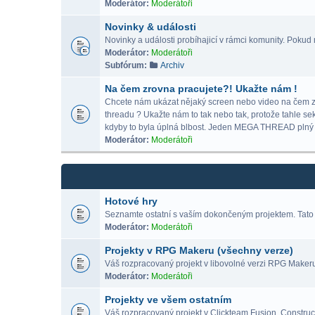
Moderátor:
Moderátoři
Novinky & události
Novinky a události probíhajicí v rámci komunity. Pokud m
Moderátor:
Moderátoři
Subfórum:
Archiv
Na čem zrovna pracujete?! Ukažte nám !
Chcete nám ukázat nějaký screen nebo video na čem zrov
threadu ? Ukažte nám to tak nebo tak, protože tahle se
kdyby to byla úplná blbost. Jeden MEGA THREAD p
Moderátor:
Moderátoři
Hotové hry
Seznamte ostatní s vaším dokončeným projektem. Tato 
Moderátor:
Moderátoři
Projekty v RPG Makeru (všechny verze)
Váš rozpracovaný projekt v libovolné verzi RPG Maker
Moderátor:
Moderátoři
Projekty ve všem ostatním
Váš rozpracovaný projekt v Clickteam Fusion, Construct