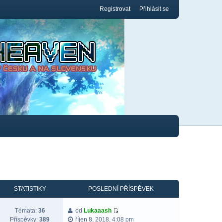
Registrovat
Přihlásit se
STATISTIKY
POSLEDNÍ PŘÍSPĚVEK
Témata:
36
od
Lukaaash
Příspěvky:
389
říjen 8, 2018, 4:08 pm