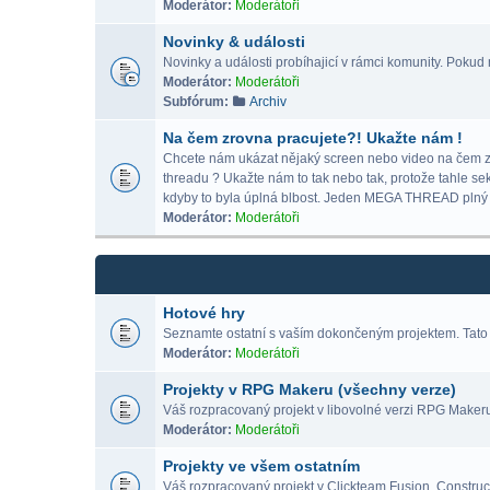
Moderátor:
Moderátoři
Novinky & události
Novinky a události probíhajicí v rámci komunity. Pokud m
Moderátor:
Moderátoři
Subfórum:
Archiv
Na čem zrovna pracujete?! Ukažte nám !
Chcete nám ukázat nějaký screen nebo video na čem zrov
threadu ? Ukažte nám to tak nebo tak, protože tahle se
kdyby to byla úplná blbost. Jeden MEGA THREAD p
Moderátor:
Moderátoři
Hotové hry
Seznamte ostatní s vaším dokončeným projektem. Tato 
Moderátor:
Moderátoři
Projekty v RPG Makeru (všechny verze)
Váš rozpracovaný projekt v libovolné verzi RPG Maker
Moderátor:
Moderátoři
Projekty ve všem ostatním
Váš rozpracovaný projekt v Clickteam Fusion, Construct