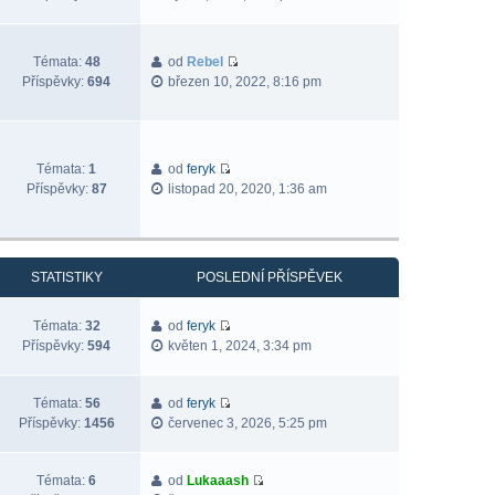
Témata:
48
od
Rebel
Příspěvky:
694
březen 10, 2022, 8:16 pm
Témata:
1
od
feryk
Příspěvky:
87
listopad 20, 2020, 1:36 am
STATISTIKY
POSLEDNÍ PŘÍSPĚVEK
Témata:
32
od
feryk
Příspěvky:
594
květen 1, 2024, 3:34 pm
Témata:
56
od
feryk
Příspěvky:
1456
červenec 3, 2026, 5:25 pm
Témata:
6
od
Lukaaash