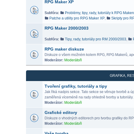
RPG Maker XP
Subfóra:
Problémy, tipy, rady, tutoriály k RPG Make
Patche a utility pro RPG Maker XP
,
Skripty pro 
RPG Maker 2000/2003
Subfóra:
Tipy, rady, tutoriály pro RM 2000/2003
,
RPG maker diskuze
Diskuze o všem možném kolem RPG, RPG Makerů, ap
Moderátor:
Moderátoři
GRAFIKA, RE
Tvoření grafiky, tutoriály a tipy
Jak řiká nadpis sekce. Tato sekce se věnuje tvorbě a 
zaměřená víceméně na rady ohledně tvorby a tutoriály.
Moderátor:
Moderátoři
Grafické editory
Diskuze o vhodných editorech pro tvorbu grafiky do RPG 
Moderátor:
Moderátoři
Vaše tvorba