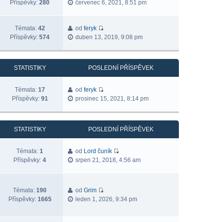
Příspěvky:
280
červenec 6, 2021, 8:51 pm
Témata:
42
od
feryk
Příspěvky:
574
duben 13, 2019, 9:08 pm
STATISTIKY
POSLEDNÍ PŘÍSPĚVEK
Témata:
17
od
feryk
Příspěvky:
91
prosinec 15, 2021, 8:14 pm
STATISTIKY
POSLEDNÍ PŘÍSPĚVEK
Témata:
1
od
Lord čuník
Příspěvky:
4
srpen 21, 2018, 4:56 am
Témata:
190
od
Grim
Příspěvky:
1665
leden 1, 2026, 9:34 pm