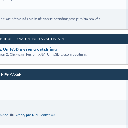
it, ale přesto nás s ním už chcete seznámit, toto je místo pro vás.
STRUCT, XNA, UNITY3D A VŠE OSTATNÍ
A, Unity3D a všemu ostatnímu
ion 2, Clickteam Fusion, XNA, Unity3D a všem ostatním.
RPG MAKER
VX/Ace
,
Skripty pro RPG Maker VX
,