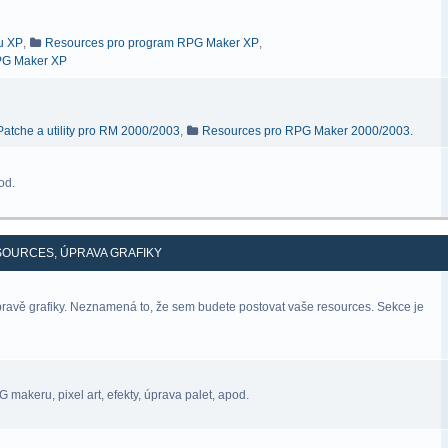
ru XP
,
Resources pro program RPG Maker XP
,
RPG Maker XP
Patche a utility pro RM 2000/2003
,
Resources pro RPG Maker 2000/2003.
od.
SOURCES, ÚPRAVA GRAFIKY
úpravě grafiky. Neznamená to, že sem budete postovat vaše resources. Sekce je
makeru, pixel art, efekty, úprava palet, apod.