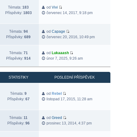
Témata:
183
od
Vivi
Příspěvky:
1803
červenec 14, 2017, 9:18 pm
Témata:
94
od
Capage
Příspěvky:
689
červenec 20, 2016, 10:49 pm
Témata:
71
od
Lukaaash
Příspěvky:
914
únor 7, 2025, 9:26 am
STATISTIKY
POSLEDNÍ PŘÍSPĚVEK
Témata:
9
od
Rebel
Příspěvky:
67
listopad 17, 2015, 11:28 am
Témata:
11
od
Greed
Příspěvky:
96
prosinec 13, 2014, 4:37 pm