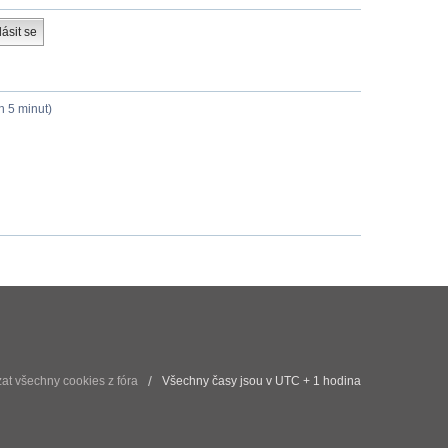
h 5 minut)
t všechny cookies z fóra
Všechny časy jsou v UTC + 1 hodina