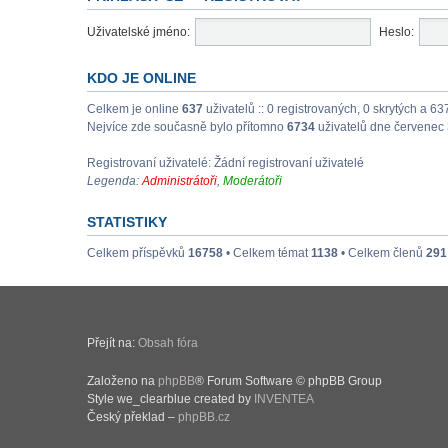
Uživatelské jméno:
Heslo:
KDO JE ONLINE
Celkem je online
637
uživatelů :: 0 registrovaných, 0 skrytých a 63
Nejvíce zde současně bylo přítomno
6734
uživatelů dne červenec 
Registrovaní uživatelé: Žádní registrovaní uživatelé
Legenda:
Administrátoři
,
Moderátoři
STATISTIKY
Celkem příspěvků
16758
• Celkem témat
1138
• Celkem členů
291
Přejít na:
Obsah fóra
Založeno na
phpBB
® Forum Software © phpBB Group
Style we_clearblue created by
INVENTEA
Český překlad –
phpBB.cz