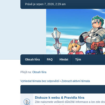
Právě je srpen 7, 2026, 2:29 am
Obsah fóra
FAQ
Hledat
Tým
Přejít na:
Obsah fóra
Vyhledat témata bez odpovědí
•
Zobrazit aktivní témata
Diskuze k webu & Pravidla fóra
Zde naleznete veškeré důležité informace a lze zde di