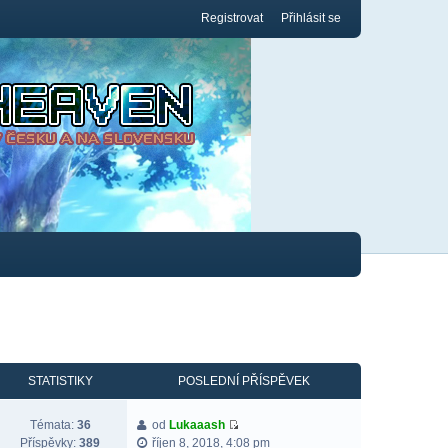
Registrovat
Přihlásit se
STATISTIKY
POSLEDNÍ PŘÍSPĚVEK
Témata:
36
od
Lukaaash
Příspěvky:
389
říjen 8, 2018, 4:08 pm