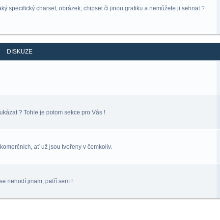
ý specifický charset, obrázek, chipset či jinou grafiku a nemůžete ji sehnat ?
DISKUZE
ukázat ? Tohle je potom sekce pro Vás !
komerčních, ať už jsou tvořeny v čemkoliv.
se nehodí jinam, patří sem !