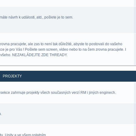
áte návrh k události, atd., pošlete je to sem.
na pracujete, ale zas to není tak důležité, abyste to postovali do vašeho
kce je pro Vás ! Pošlete sem screen, video nebo to na čem zrovna pracujete. I
lný všeho. NEZAKLÁDEJTE ZDE THREADY.
PROJEKTY
sekce zahrnuje projekty všech současných verzí RM i jiných enginech.
u.
u, Unity a ve všem ostatním.