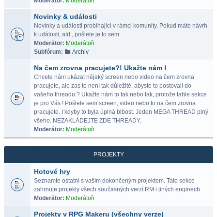
Moderátor:
Moderátoři
Novinky & události
Novinky a události probíhajicí v rámci komunity. Pokud máte návrh
k události, atd., pošlete je to sem.
Moderátor:
Moderátoři
Subfórum:
Archiv
Na čem zrovna pracujete?! Ukažte nám !
Chcete nám ukázat nějaký screen nebo video na čem zrovna
pracujete, ale zas to není tak důležité, abyste to postovali do
vašeho threadu ? Ukažte nám to tak nebo tak, protože tahle sekce
je pro Vás ! Pošlete sem screen, video nebo to na čem zrovna
pracujete. I kdyby to byla úplná blbost. Jeden MEGA THREAD plný
všeho. NEZAKLÁDEJTE ZDE THREADY.
Moderátor:
Moderátoři
PROJEKTY
Hotové hry
Seznamte ostatní s vaším dokončeným projektem. Tato sekce
zahrnuje projekty všech současných verzí RM i jiných enginech.
Moderátor:
Moderátoři
Projekty v RPG Makeru (všechny verze)