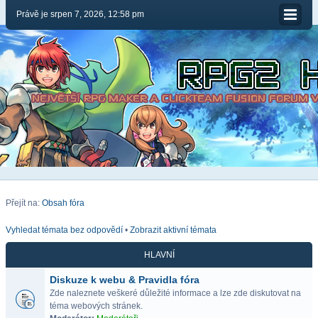
Právě je srpen 7, 2026, 12:58 pm
Přejít na:
Obsah fóra
Vyhledat témata bez odpovědí
•
Zobrazit aktivní témata
HLAVNÍ
Diskuze k webu & Pravidla fóra
Zde naleznete veškeré důležité informace a lze zde diskutovat na
téma webových stránek.