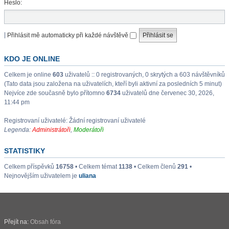
Heslo:
|
Přihlásit mě automaticky při každé návštěvě
KDO JE ONLINE
Celkem je online
603
uživatelů :: 0 registrovaných, 0 skrytých a 603 návštěvníků
(Tato data jsou založena na uživatelích, kteří byli aktivní za posledních 5 minut)
Nejvíce zde současně bylo přítomno
6734
uživatelů dne červenec 30, 2026,
11:44 pm
Registrovaní uživatelé: Žádní registrovaní uživatelé
Legenda:
Administrátoři
,
Moderátoři
STATISTIKY
Celkem příspěvků
16758
• Celkem témat
1138
• Celkem členů
291
•
Nejnovějším uživatelem je
uliana
Přejít na:
Obsah fóra