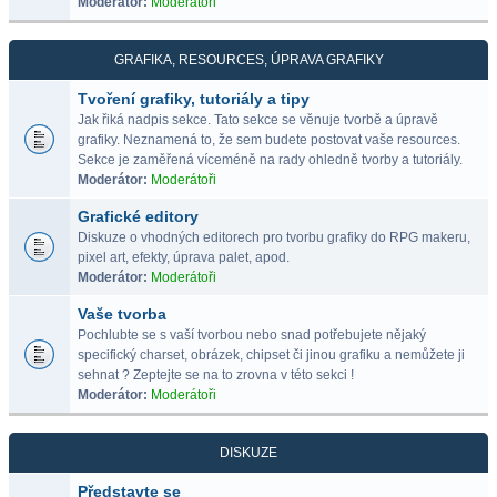
Moderátor:
Moderátoři
GRAFIKA, RESOURCES, ÚPRAVA GRAFIKY
Tvoření grafiky, tutoriály a tipy
Jak řiká nadpis sekce. Tato sekce se věnuje tvorbě a úpravě
grafiky. Neznamená to, že sem budete postovat vaše resources.
Sekce je zaměřená víceméně na rady ohledně tvorby a tutoriály.
Moderátor:
Moderátoři
Grafické editory
Diskuze o vhodných editorech pro tvorbu grafiky do RPG makeru,
pixel art, efekty, úprava palet, apod.
Moderátor:
Moderátoři
Vaše tvorba
Pochlubte se s vaší tvorbou nebo snad potřebujete nějaký
specifický charset, obrázek, chipset či jinou grafiku a nemůžete ji
sehnat ? Zeptejte se na to zrovna v této sekci !
Moderátor:
Moderátoři
DISKUZE
Představte se