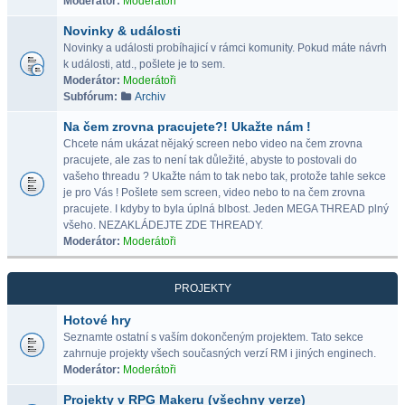
Moderátor:
Moderátoři
Novinky & události
Novinky a události probíhajicí v rámci komunity. Pokud máte návrh
k události, atd., pošlete je to sem.
Moderátor:
Moderátoři
Subfórum:
Archiv
Na čem zrovna pracujete?! Ukažte nám !
Chcete nám ukázat nějaký screen nebo video na čem zrovna
pracujete, ale zas to není tak důležité, abyste to postovali do
vašeho threadu ? Ukažte nám to tak nebo tak, protože tahle sekce
je pro Vás ! Pošlete sem screen, video nebo to na čem zrovna
pracujete. I kdyby to byla úplná blbost. Jeden MEGA THREAD plný
všeho. NEZAKLÁDEJTE ZDE THREADY.
Moderátor:
Moderátoři
PROJEKTY
Hotové hry
Seznamte ostatní s vaším dokončeným projektem. Tato sekce
zahrnuje projekty všech současných verzí RM i jiných enginech.
Moderátor:
Moderátoři
Projekty v RPG Makeru (všechny verze)