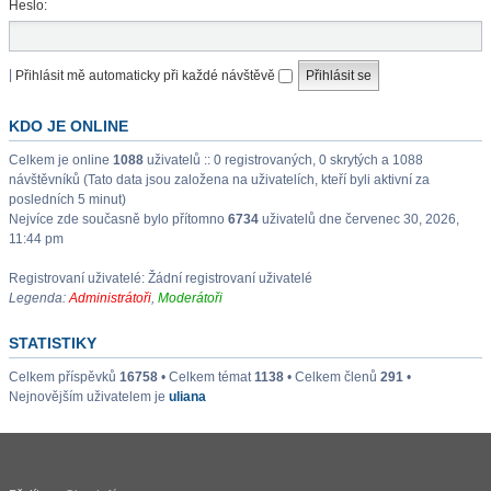
Heslo:
|
Přihlásit mě automaticky při každé návštěvě
KDO JE ONLINE
Celkem je online
1088
uživatelů :: 0 registrovaných, 0 skrytých a 1088
návštěvníků (Tato data jsou založena na uživatelích, kteří byli aktivní za
posledních 5 minut)
Nejvíce zde současně bylo přítomno
6734
uživatelů dne červenec 30, 2026,
11:44 pm
Registrovaní uživatelé: Žádní registrovaní uživatelé
Legenda:
Administrátoři
,
Moderátoři
STATISTIKY
Celkem příspěvků
16758
• Celkem témat
1138
• Celkem členů
291
•
Nejnovějším uživatelem je
uliana