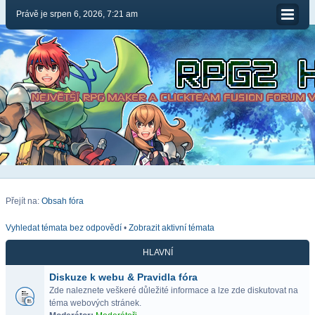
Právě je srpen 6, 2026, 7:21 am
Přejít na:
Obsah fóra
Vyhledat témata bez odpovědí
•
Zobrazit aktivní témata
HLAVNÍ
Diskuze k webu & Pravidla fóra
Zde naleznete veškeré důležité informace a lze zde diskutovat na
téma webových stránek.