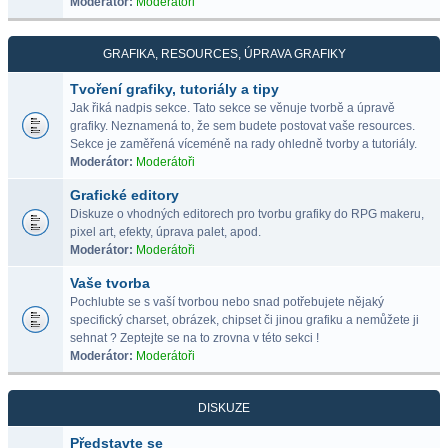
Moderátor:
Moderátoři
GRAFIKA, RESOURCES, ÚPRAVA GRAFIKY
Tvoření grafiky, tutoriály a tipy
Jak řiká nadpis sekce. Tato sekce se věnuje tvorbě a úpravě
grafiky. Neznamená to, že sem budete postovat vaše resources.
Sekce je zaměřená víceméně na rady ohledně tvorby a tutoriály.
Moderátor:
Moderátoři
Grafické editory
Diskuze o vhodných editorech pro tvorbu grafiky do RPG makeru,
pixel art, efekty, úprava palet, apod.
Moderátor:
Moderátoři
Vaše tvorba
Pochlubte se s vaší tvorbou nebo snad potřebujete nějaký
specifický charset, obrázek, chipset či jinou grafiku a nemůžete ji
sehnat ? Zeptejte se na to zrovna v této sekci !
Moderátor:
Moderátoři
DISKUZE
Představte se