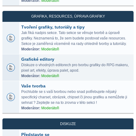
Moderátor:
Moderátoři
GRAFIKA, RESOURCES, ÚPRAVA GRAFIKY
Tvoření grafiky, tutoriály a tipy
Jak řiká nadpis sekce. Tato sekce se věnuje tvorbě a úpravě
grafiky. Neznamená to, že sem budete postovat vaše resources.
Sekce je zaměřená víceméně na rady ohledně tvorby a tutoriály.
Moderátor:
Moderátoři
Grafické editory
Diskuze o vhodných editorech pro tvorbu grafiky do RPG makeru,
pixel art, efekty, úprava palet, apod.
Moderátor:
Moderátoři
Vaše tvorba
Pochlubte se s vaší tvorbou nebo snad potřebujete nějaký
specifický charset, obrázek, chipset či jinou grafiku a nemůžete ji
sehnat ? Zeptejte se na to zrovna v této sekci !
Moderátor:
Moderátoři
DISKUZE
Představte se