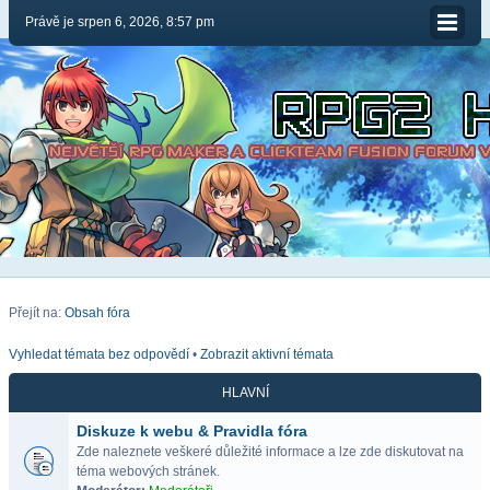
Právě je srpen 6, 2026, 8:57 pm
Přejít na:
Obsah fóra
Vyhledat témata bez odpovědí
•
Zobrazit aktivní témata
HLAVNÍ
Diskuze k webu & Pravidla fóra
Zde naleznete veškeré důležité informace a lze zde diskutovat na
téma webových stránek.