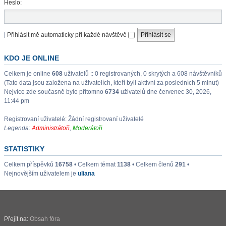
Heslo:
|
Přihlásit mě automaticky při každé návštěvě
KDO JE ONLINE
Celkem je online
608
uživatelů :: 0 registrovaných, 0 skrytých a 608 návštěvníků
(Tato data jsou založena na uživatelích, kteří byli aktivní za posledních 5 minut)
Nejvíce zde současně bylo přítomno
6734
uživatelů dne červenec 30, 2026,
11:44 pm
Registrovaní uživatelé: Žádní registrovaní uživatelé
Legenda:
Administrátoři
,
Moderátoři
STATISTIKY
Celkem příspěvků
16758
• Celkem témat
1138
• Celkem členů
291
•
Nejnovějším uživatelem je
uliana
Přejít na:
Obsah fóra