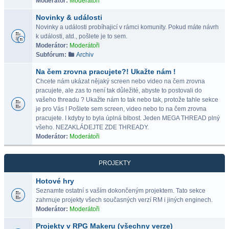
Moderátor:
Moderátoři
Novinky & události
Novinky a události probíhajicí v rámci komunity. Pokud máte návrh
k události, atd., pošlete je to sem.
Moderátor:
Moderátoři
Subfórum:
Archiv
Na čem zrovna pracujete?! Ukažte nám !
Chcete nám ukázat nějaký screen nebo video na čem zrovna
pracujete, ale zas to není tak důležité, abyste to postovali do
vašeho threadu ? Ukažte nám to tak nebo tak, protože tahle sekce
je pro Vás ! Pošlete sem screen, video nebo to na čem zrovna
pracujete. I kdyby to byla úplná blbost. Jeden MEGA THREAD plný
všeho. NEZAKLÁDEJTE ZDE THREADY.
Moderátor:
Moderátoři
PROJEKTY
Hotové hry
Seznamte ostatní s vaším dokončeným projektem. Tato sekce
zahrnuje projekty všech současných verzí RM i jiných enginech.
Moderátor:
Moderátoři
Projekty v RPG Makeru (všechny verze)