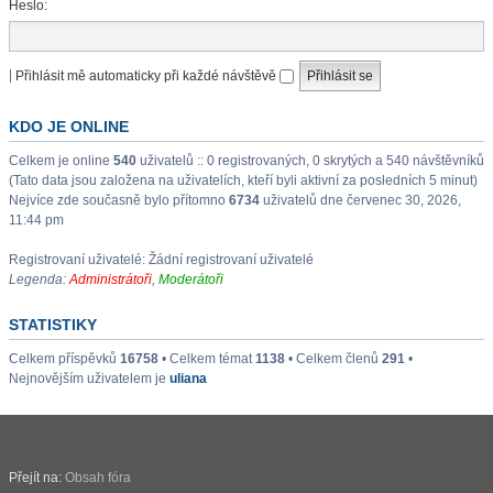
Heslo:
|
Přihlásit mě automaticky při každé návštěvě
KDO JE ONLINE
Celkem je online
540
uživatelů :: 0 registrovaných, 0 skrytých a 540 návštěvníků
(Tato data jsou založena na uživatelích, kteří byli aktivní za posledních 5 minut)
Nejvíce zde současně bylo přítomno
6734
uživatelů dne červenec 30, 2026,
11:44 pm
Registrovaní uživatelé: Žádní registrovaní uživatelé
Legenda:
Administrátoři
,
Moderátoři
STATISTIKY
Celkem příspěvků
16758
• Celkem témat
1138
• Celkem členů
291
•
Nejnovějším uživatelem je
uliana
Přejít na:
Obsah fóra