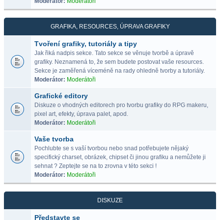
Moderátor:
Moderátoři
GRAFIKA, RESOURCES, ÚPRAVA GRAFIKY
Tvoření grafiky, tutoriály a tipy
Jak řiká nadpis sekce. Tato sekce se věnuje tvorbě a úpravě
grafiky. Neznamená to, že sem budete postovat vaše resources.
Sekce je zaměřená víceméně na rady ohledně tvorby a tutoriály.
Moderátor:
Moderátoři
Grafické editory
Diskuze o vhodných editorech pro tvorbu grafiky do RPG makeru,
pixel art, efekty, úprava palet, apod.
Moderátor:
Moderátoři
Vaše tvorba
Pochlubte se s vaší tvorbou nebo snad potřebujete nějaký
specifický charset, obrázek, chipset či jinou grafiku a nemůžete ji
sehnat ? Zeptejte se na to zrovna v této sekci !
Moderátor:
Moderátoři
DISKUZE
Představte se