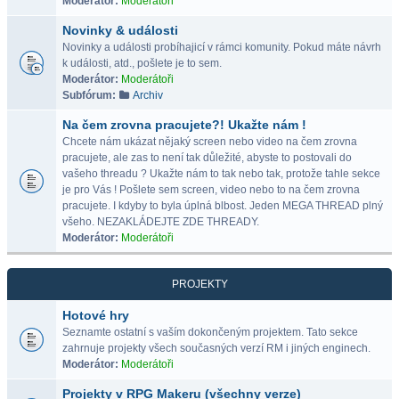
Moderátor:
Moderátoři
Novinky & události
Novinky a události probíhajicí v rámci komunity. Pokud máte návrh
k události, atd., pošlete je to sem.
Moderátor:
Moderátoři
Subfórum:
Archiv
Na čem zrovna pracujete?! Ukažte nám !
Chcete nám ukázat nějaký screen nebo video na čem zrovna
pracujete, ale zas to není tak důležité, abyste to postovali do
vašeho threadu ? Ukažte nám to tak nebo tak, protože tahle sekce
je pro Vás ! Pošlete sem screen, video nebo to na čem zrovna
pracujete. I kdyby to byla úplná blbost. Jeden MEGA THREAD plný
všeho. NEZAKLÁDEJTE ZDE THREADY.
Moderátor:
Moderátoři
PROJEKTY
Hotové hry
Seznamte ostatní s vaším dokončeným projektem. Tato sekce
zahrnuje projekty všech současných verzí RM i jiných enginech.
Moderátor:
Moderátoři
Projekty v RPG Makeru (všechny verze)