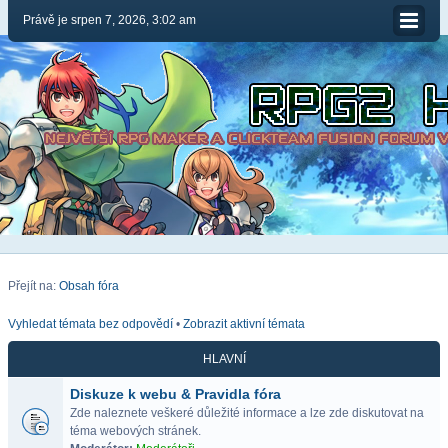
Právě je srpen 7, 2026, 3:02 am
Přejít na:
Obsah fóra
Vyhledat témata bez odpovědí
•
Zobrazit aktivní témata
HLAVNÍ
Diskuze k webu & Pravidla fóra
Zde naleznete veškeré důležité informace a lze zde diskutovat na
téma webových stránek.