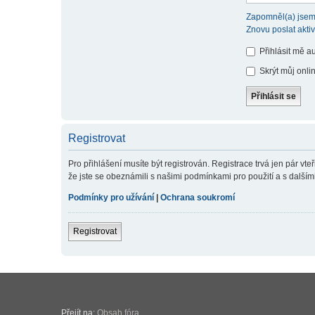
Zapomněl(a) jsem
Znovu poslat akti
Přihlásit mě a
Skrýt můj onlin
Registrovat
Pro přihlášení musíte být registrován. Registrace trvá jen pár v
že jste se obeznámili s našimi podmínkami pro použití a s dalšími p
Podmínky pro užívání
|
Ochrana soukromí
Registrovat
Přejít na:
Obsah fóra