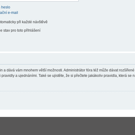
 heslo
vační e-mail
utomaticky při každé návštěvě
e stav pro toto přihlášení
teřin a dává vám mnohem větší možnosti. Administrátor fóra též může dávat rozšířené
ravidly a ujednáními. Také se ujistěte, že si přečtete jakákoliv pravidla, která se n