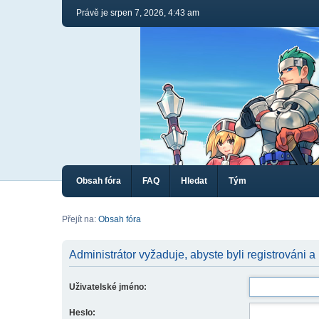
Právě je srpen 7, 2026, 4:43 am
Obsah fóra
FAQ
Hledat
Tým
Přejít na:
Obsah fóra
Administrátor vyžaduje, abyste byli registrováni a
Uživatelské jméno:
Heslo: