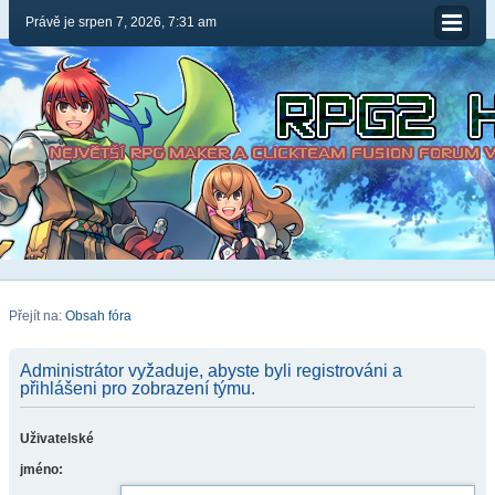
Právě je srpen 7, 2026, 7:31 am
Přejít na:
Obsah fóra
Administrátor vyžaduje, abyste byli registrováni a
přihlášeni pro zobrazení týmu.
Uživatelské
jméno: