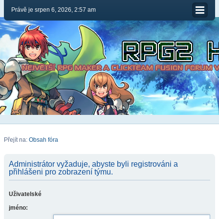
Právě je srpen 6, 2026, 2:57 am
Přejít na:
Obsah fóra
Administrátor vyžaduje, abyste byli registrováni a
přihlášeni pro zobrazení týmu.
Uživatelské
jméno: