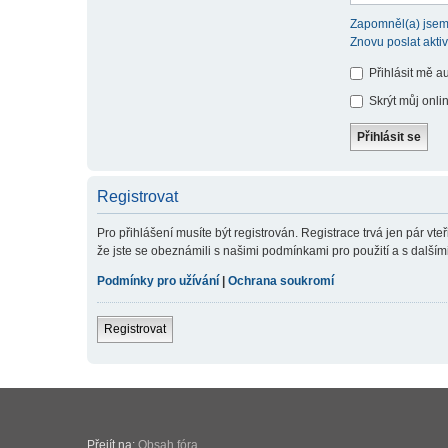
Zapomněl(a) jsem
Znovu poslat akti
Přihlásit mě a
Skrýt můj onlin
Registrovat
Pro přihlášení musíte být registrován. Registrace trvá jen pár v
že jste se obeznámili s našimi podmínkami pro použití a s dalšími p
Podmínky pro užívání
|
Ochrana soukromí
Registrovat
Přejít na:
Obsah fóra