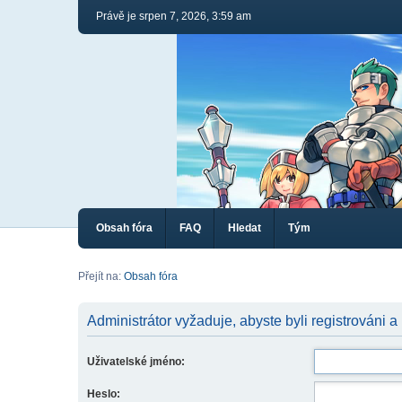
Právě je srpen 7, 2026, 3:59 am
Obsah fóra
FAQ
Hledat
Tým
Přejít na:
Obsah fóra
Administrátor vyžaduje, abyste byli registrováni a
Uživatelské jméno:
Heslo: