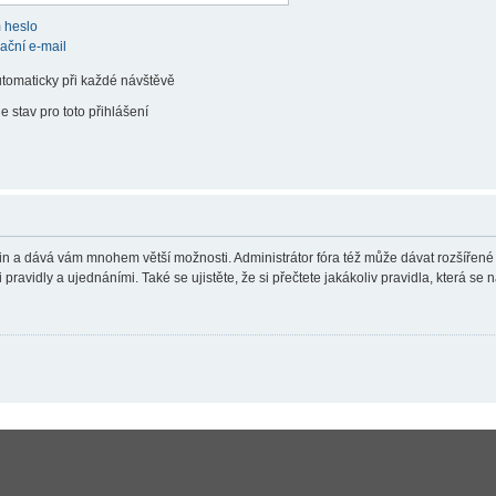
 heslo
vační e-mail
utomaticky při každé návštěvě
e stav pro toto přihlášení
teřin a dává vám mnohem větší možnosti. Administrátor fóra též může dávat rozšířené
ravidly a ujednáními. Také se ujistěte, že si přečtete jakákoliv pravidla, která se n