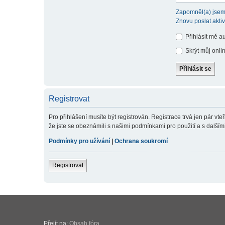
Zapomněl(a) jsem
Znovu poslat akti
Přihlásit mě a
Skrýt můj onlin
Registrovat
Pro přihlášení musíte být registrován. Registrace trvá jen pár v
že jste se obeznámili s našimi podmínkami pro použití a s dalšími p
Podmínky pro užívání
|
Ochrana soukromí
Registrovat
Přejít na:
Obsah fóra