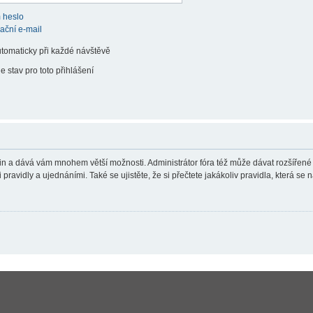
 heslo
vační e-mail
utomaticky při každé návštěvě
e stav pro toto přihlášení
teřin a dává vám mnohem větší možnosti. Administrátor fóra též může dávat rozšířené
ravidly a ujednáními. Také se ujistěte, že si přečtete jakákoliv pravidla, která se n