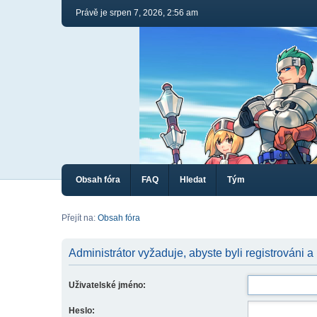
Právě je srpen 7, 2026, 2:56 am
Obsah fóra
FAQ
Hledat
Tým
Přejít na:
Obsah fóra
Administrátor vyžaduje, abyste byli registrováni a
Uživatelské jméno:
Heslo: