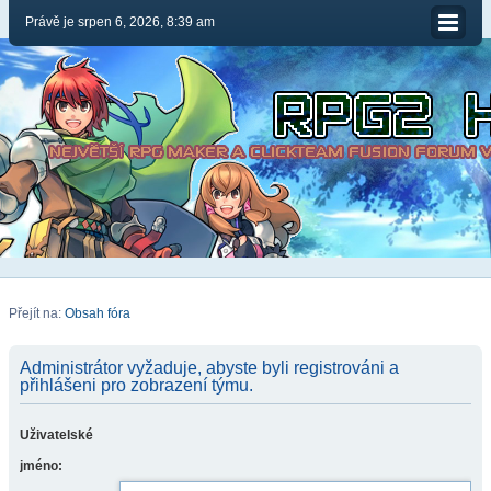
Právě je srpen 6, 2026, 8:39 am
Přejít na:
Obsah fóra
Administrátor vyžaduje, abyste byli registrováni a
přihlášeni pro zobrazení týmu.
Uživatelské
jméno: