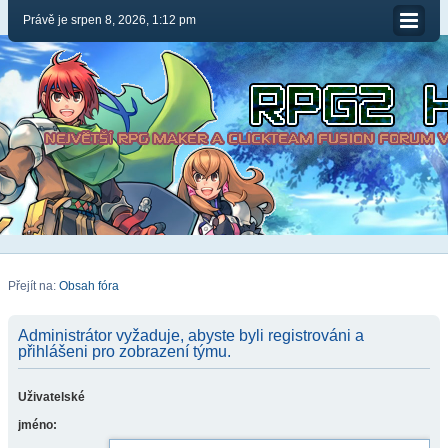
Právě je srpen 8, 2026, 1:12 pm
Přejít na:
Obsah fóra
Administrátor vyžaduje, abyste byli registrováni a
přihlášeni pro zobrazení týmu.
Uživatelské
jméno: