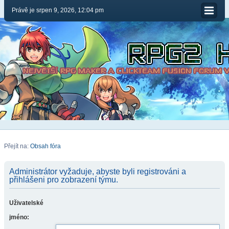
Právě je srpen 9, 2026, 12:04 pm
Přejít na:
Obsah fóra
Administrátor vyžaduje, abyste byli registrováni a
přihlášeni pro zobrazení týmu.
Uživatelské
jméno: