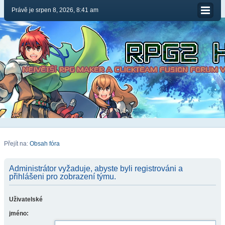
Právě je srpen 8, 2026, 8:41 am
Přejít na:
Obsah fóra
Administrátor vyžaduje, abyste byli registrováni a
přihlášeni pro zobrazení týmu.
Uživatelské
jméno: