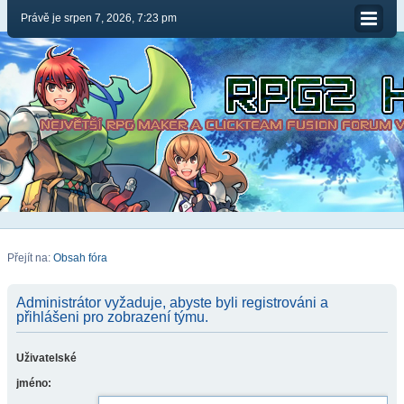
Právě je srpen 7, 2026, 7:23 pm
Přejít na:
Obsah fóra
Administrátor vyžaduje, abyste byli registrováni a
přihlášeni pro zobrazení týmu.
Uživatelské
jméno: