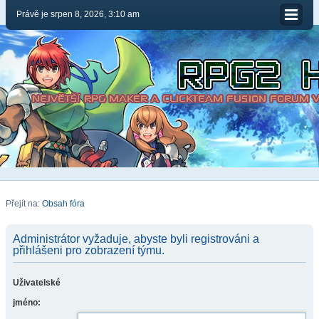
Právě je srpen 8, 2026, 3:10 am
Přejít na:
Obsah fóra
Administrátor vyžaduje, abyste byli registrováni a
přihlášeni pro zobrazení týmu.
Uživatelské
jméno: