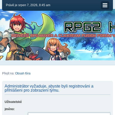
Právě je srpen 7, 2026, 8:45 am
Přejít na:
Obsah fóra
Administrátor vyžaduje, abyste byli registrováni a
přihlášeni pro zobrazení týmu.
Uživatelské
jméno: