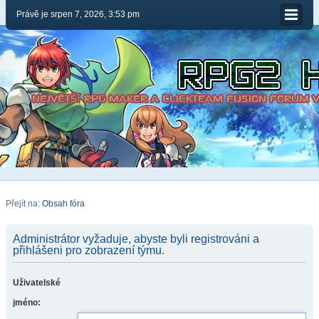
Právě je srpen 7, 2026, 3:53 pm
Přejít na:
Obsah fóra
Administrátor vyžaduje, abyste byli registrováni a
přihlášeni pro zobrazení týmu.
Uživatelské
jméno: