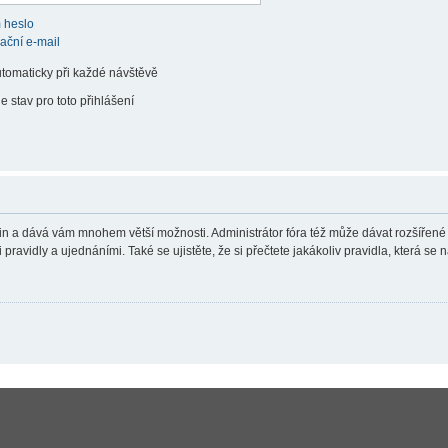
 heslo
vační e-mail
utomaticky při každé návštěvě
e stav pro toto přihlášení
teřin a dává vám mnohem větší možnosti. Administrátor fóra též může dávat rozšířené
ravidly a ujednáními. Také se ujistěte, že si přečtete jakákoliv pravidla, která se n