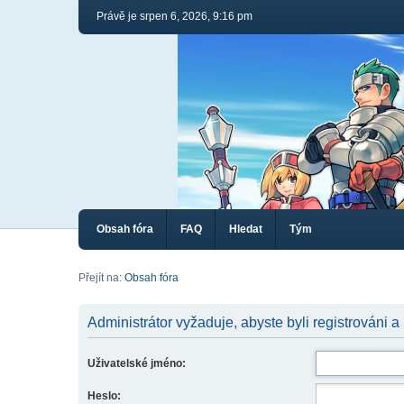
Právě je srpen 6, 2026, 9:16 pm
Obsah fóra
FAQ
Hledat
Tým
Přejít na:
Obsah fóra
Administrátor vyžaduje, abyste byli registrováni a
Uživatelské jméno:
Heslo: