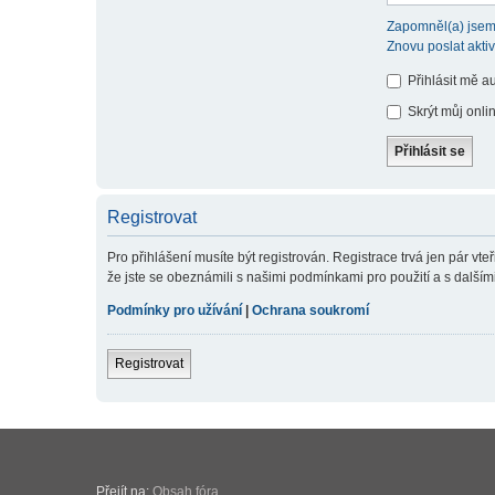
Zapomněl(a) jsem
Znovu poslat akti
Přihlásit mě a
Skrýt můj onlin
Registrovat
Pro přihlášení musíte být registrován. Registrace trvá jen pár v
že jste se obeznámili s našimi podmínkami pro použití a s dalšími p
Podmínky pro užívání
|
Ochrana soukromí
Registrovat
Přejít na:
Obsah fóra