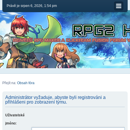
Právě je srpen 6, 2026, 1:54 pm
Přejít na:
Obsah fóra
Administrátor vyžaduje, abyste byli registrováni a
přihlášeni pro zobrazení týmu.
Uživatelské
jméno: