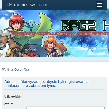
Právě je srpen 7, 2026, 11:23 am
Přejít na:
Obsah fóra
Administrátor vyžaduje, abyste byli registrováni a
přihlášeni pro zobrazení týmu.
Uživatelské
jméno: