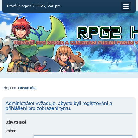
Právě je srpen 7, 2026, 6:46 pm
Přejít na:
Obsah fóra
Administrátor vyžaduje, abyste byli registrováni a
přihlášeni pro zobrazení týmu.
Uživatelské
jméno: