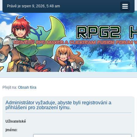
Právě je srpen 9, 2026, 5:48 am
Přejít na:
Obsah fóra
Administrátor vyžaduje, abyste byli registrováni a
přihlášeni pro zobrazení týmu.
Uživatelské
jméno: