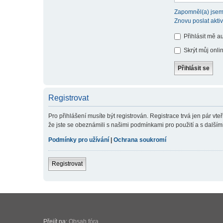
Zapomněl(a) jsem
Znovu poslat akti
Přihlásit mě a
Skrýt můj onlin
Registrovat
Pro přihlášení musíte být registrován. Registrace trvá jen pár v
že jste se obeznámili s našimi podmínkami pro použití a s dalšími p
Podmínky pro užívání
|
Ochrana soukromí
Registrovat
Přejít na:
Obsah fóra