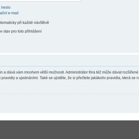
 heslo
vační e-mail
utomaticky při každé návštěvě
e stav pro toto přihlášení
teřin a dává vám mnohem větší možnosti. Administrátor fóra též může dávat rozšířené
ravidly a ujednáními. Také se ujistěte, že si přečtete jakákoliv pravidla, která se n