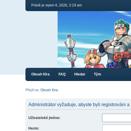
Právě je srpen 6, 2026, 3:19 am
Obsah fóra
FAQ
Hledat
Tým
Přejít na:
Obsah fóra
Administrátor vyžaduje, abyste byli registrováni a 
Uživatelské jméno:
Heslo: