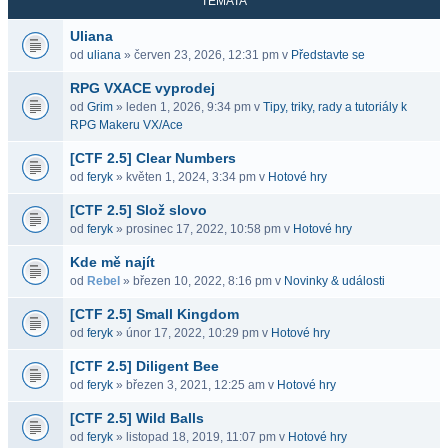
TÉMATA
Uliana
od
uliana
» červen 23, 2026, 12:31 pm v
Představte se
RPG VXACE vyprodej
od
Grim
» leden 1, 2026, 9:34 pm v
Tipy, triky, rady a tutoriály k
RPG Makeru VX/Ace
[CTF 2.5] Clear Numbers
od
feryk
» květen 1, 2024, 3:34 pm v
Hotové hry
[CTF 2.5] Slož slovo
od
feryk
» prosinec 17, 2022, 10:58 pm v
Hotové hry
Kde mě najít
od
Rebel
» březen 10, 2022, 8:16 pm v
Novinky & události
[CTF 2.5] Small Kingdom
od
feryk
» únor 17, 2022, 10:29 pm v
Hotové hry
[CTF 2.5] Diligent Bee
od
feryk
» březen 3, 2021, 12:25 am v
Hotové hry
[CTF 2.5] Wild Balls
od
feryk
» listopad 18, 2019, 11:07 pm v
Hotové hry