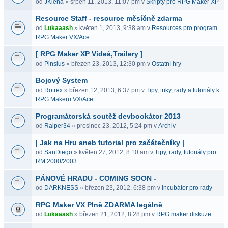
od
JKlena
» srpen 11, 2013, 11:07 pm v
Skripty pro RPG Maker XP
Resource Staff - resource měsíčně zdarma
od
Lukaaash
» květen 1, 2013, 9:38 am v
Resources pro program
RPG Maker VX/Ace
[ RPG Maker XP Videá,Trailery ]
od
Pinsius
» březen 23, 2013, 12:30 pm v
Ostatní hry
Bojový System
od
Rotrex
» březen 12, 2013, 6:37 pm v
Tipy, triky, rady a tutoriály k
RPG Makeru VX/Ace
Programátorská soutěž devbookátor 2013
od
Raiper34
» prosinec 23, 2012, 5:24 pm v
Archiv
| Jak na Hru aneb tutorial pro začátečníky |
od
SanDiego
» květen 27, 2012, 8:10 am v
Tipy, rady, tutoriály pro
RM 2000/2003
PÁNOVÉ HRADU - COMING SOON -
od
DARKNESS
» březen 23, 2012, 6:38 pm v
Incubátor pro rady
RPG Maker VX Plně ZDARMA legálně
od
Lukaaash
» březen 21, 2012, 8:28 pm v
RPG maker diskuze