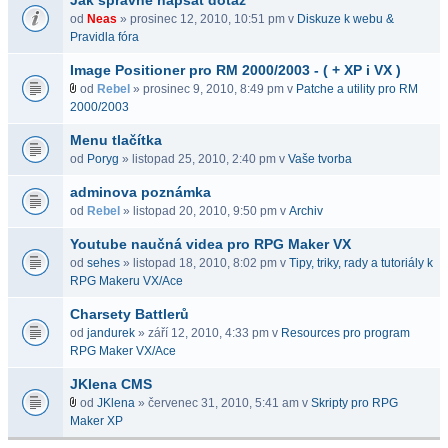
Jak správně napsat dotaz
od
Neas
» prosinec 12, 2010, 10:51 pm v
Diskuze k webu &
Pravidla fóra
Image Positioner pro RM 2000/2003 - ( + XP i VX )
od
Rebel
» prosinec 9, 2010, 8:49 pm v
Patche a utility pro RM
2000/2003
Menu tlačítka
od
Poryg
» listopad 25, 2010, 2:40 pm v
Vaše tvorba
adminova poznámka
od
Rebel
» listopad 20, 2010, 9:50 pm v
Archiv
Youtube naučná videa pro RPG Maker VX
od
sehes
» listopad 18, 2010, 8:02 pm v
Tipy, triky, rady a tutoriály k
RPG Makeru VX/Ace
Charsety Battlerů
od
jandurek
» září 12, 2010, 4:33 pm v
Resources pro program
RPG Maker VX/Ace
JKlena CMS
od
JKlena
» červenec 31, 2010, 5:41 am v
Skripty pro RPG
Maker XP