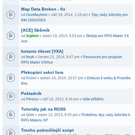
Map Data Broken - fix
od
GunMayhem
» září 19, 2014, 1:18 pm v
Tipy, rady, tutoriály pro
RM 2000/2003
[ACE] Sběrník
od
legition
» srpen 19, 2014, 9:53 pm v
Skripty pro RPG Maker VX
Ace
botanic tileset [VXA]
od
feryk
» červen 21, 2014, 9:47 pm v
Resources pro program
RPG Maker VX/Ace
Překopání sekcí fora
od
Rebel
» duben 18, 2014, 10:57 pm v
Diskuze k webu & Pravidla
fóra
Pokladník
od
Pinsius
» září 19, 2013, 6:34 pm v
Vaše příběhy
Tutoriály jak na RGSS
od
Grim
» srpen 13, 2013, 9:45 pm v
Problémy, tipy, rady, tutoriály k
RPG Makeru XP
Trochu pokročilejší script