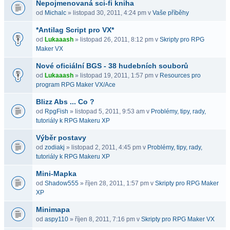
Nepojmenovaná sci-fi kniha
od
Michalc
» listopad 30, 2011, 4:24 pm v
Vaše příběhy
*Antilag Script pro VX*
od
Lukaaash
» listopad 26, 2011, 8:12 pm v
Skripty pro RPG
Maker VX
Nové oficiální BGS - 38 hudebních souborů
od
Lukaaash
» listopad 19, 2011, 1:57 pm v
Resources pro
program RPG Maker VX/Ace
Blizz Abs ... Co ?
od
RpgFish
» listopad 5, 2011, 9:53 am v
Problémy, tipy, rady,
tutoriály k RPG Makeru XP
Výběr postavy
od
zodiakj
» listopad 2, 2011, 4:45 pm v
Problémy, tipy, rady,
tutoriály k RPG Makeru XP
Mini-Mapka
od
Shadow555
» říjen 28, 2011, 1:57 pm v
Skripty pro RPG Maker
XP
Minimapa
od
aspy110
» říjen 8, 2011, 7:16 pm v
Skripty pro RPG Maker VX