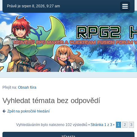
Právě je srpen 8, 2026, 9:27 am
Přejít na:
Obsah fóra
Vyhledat témata bez odpovědí
Zpět na pokročilé hledání
Vyhledáváním bylo nalezeno 102 výsledků •
Stránka
1
z
3
•
1
2
3