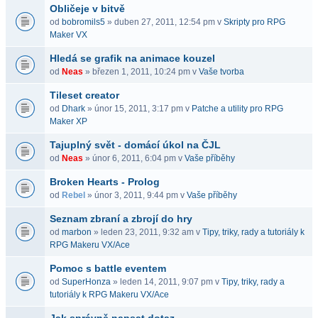
Obličeje v bitvě
od
bobromils5
» duben 27, 2011, 12:54 pm v
Skripty pro RPG
Maker VX
Hledá se grafik na animace kouzel
od
Neas
» březen 1, 2011, 10:24 pm v
Vaše tvorba
Tileset creator
od
Dhark
» únor 15, 2011, 3:17 pm v
Patche a utility pro RPG
Maker XP
Tajuplný svět - domácí úkol na ČJL
od
Neas
» únor 6, 2011, 6:04 pm v
Vaše příběhy
Broken Hearts - Prolog
od
Rebel
» únor 3, 2011, 9:44 pm v
Vaše příběhy
Seznam zbraní a zbrojí do hry
od
marbon
» leden 23, 2011, 9:32 am v
Tipy, triky, rady a tutoriály k
RPG Makeru VX/Ace
Pomoc s battle eventem
od
SuperHonza
» leden 14, 2011, 9:07 pm v
Tipy, triky, rady a
tutoriály k RPG Makeru VX/Ace