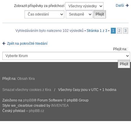
Další
Zobrazit příspěvky za předchozí
Vyhledáváním bylo nalezeno 102 výsledků •
Stránka
1
z
3
•
1
2
3
Zpět na pokročilé hledání
Přejít na:
Přejít na:
Obsah fóra
Smazat všechny cookies z fóra
Všechny časy jsou v UTC + 1 hodina
Založeno na
phpBB
® Forum Software © phpBB Group
Style we_clearblue created by
INVENTEA
Český překlad –
phpBB.cz