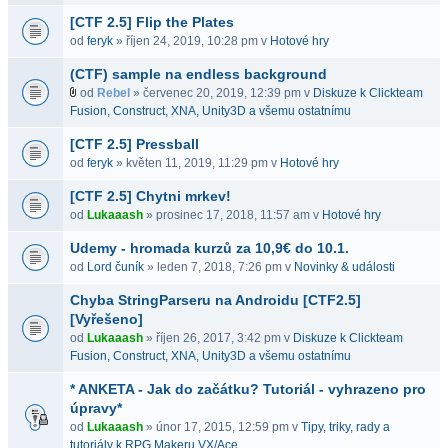
[CTF 2.5] Flip the Plates
od
feryk
» říjen 24, 2019, 10:28 pm v
Hotové hry
(CTF) sample na endless background
od
Rebel
» červenec 20, 2019, 12:39 pm v
Diskuze k Clickteam
Fusion, Construct, XNA, Unity3D a všemu ostatnímu
[CTF 2.5] Pressball
od
feryk
» květen 11, 2019, 11:29 pm v
Hotové hry
[CTF 2.5] Chytni mrkev!
od
Lukaaash
» prosinec 17, 2018, 11:57 am v
Hotové hry
Udemy - hromada kurzů za 10,9€ do 10.1.
od
Lord čuník
» leden 7, 2018, 7:26 pm v
Novinky & události
Chyba StringParseru na Androidu [CTF2.5]
[Vyřešeno]
od
Lukaaash
» říjen 26, 2017, 3:42 pm v
Diskuze k Clickteam
Fusion, Construct, XNA, Unity3D a všemu ostatnímu
* ANKETA - Jak do začátku? Tutoriál - vyhrazeno pro
úpravy*
od
Lukaaash
» únor 17, 2015, 12:59 pm v
Tipy, triky, rady a
tutoriály k RPG Makeru VX/Ace