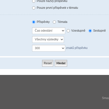
Pouze názvy příspěvků
Pouze první příspěvek v tématu
Příspěvky
Témata
Vzestupně
Sestupně
znaků příspěvku
Smaza