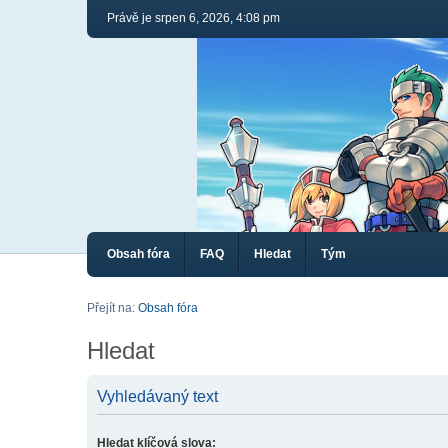
Právě je srpen 6, 2026, 4:08 pm
Obsah fóra
FAQ
Hledat
Tým
Přejít na:
Obsah fóra
Hledat
Vyhledávaný text
Hledat klíčová slova: