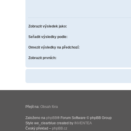
Zobrazit výsledek jako:
Seřadit výsledky podle:
Omezit výsledky na předchozí:
Zobrazit prvních:
Přejít na:
Obsah fóra
Založeno na
phpBB
® Forum Software © phpBB Group
Style we_clearblue created by
INVENTEA
Český překlad –
phpBB.cz