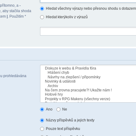
 přítomno, a
-
Hledat všechny výrazy nebo přesnou shodu s dotazem
, aby stačila shoda
akem
|
. Použitím *
Hledat kterýkoliv z výrazů
sou prohledávána
Ano
Ne
Názvy příspěvků a jejich texty
Pouze text příspěvku