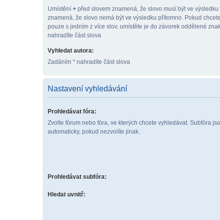
Umístění
+
před slovem znamená, že slovo musí být ve výsledku
znamená, že slovo nemá být ve výsledku přítomno. Pokud chcete
pouze s jedním z více slov, umístěte je do závorek oddělené zn
nahradíte část slova
Vyhledat autora:
Zadáním * nahradíte část slova
Nastavení vyhledávání
Prohledávat fóra:
Zvolte fórum nebo fóra, ve kterých chcete vyhledávat. Subfóra j
automaticky, pokud nezvolíte jinak.
Prohledávat subfóra:
Hledat uvnitř: