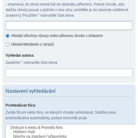
-
znamená, že slovo nemá být ve výsledku přítomno. Pokud chcete, aby
stačila shoda pouze s jedním z více slov, umístěte je do závorek oddělené
znakem
|
. Použitím * nahradíte část slova
Hledat všechny výrazy nebo přesnou shodu s dotazem
Hledat kterýkoliv z výrazů
Vyhledat autora:
Zadáním * nahradíte část slova
Nastavení vyhledávání
Prohledávat fóra:
Zvolte fórum nebo fóra, ve kterých chcete vyhledávat. Subfóra jsou
prohledávána automaticky, pokud nezvolíte jinak.