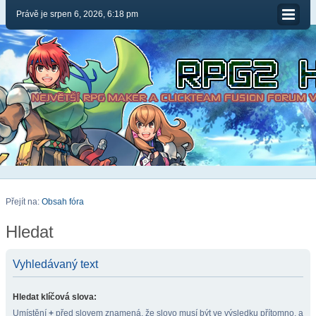
Právě je srpen 6, 2026, 6:18 pm
Přejít na:
Obsah fóra
Hledat
Vyhledávaný text
Hledat klíčová slova:
Umístění
+
před slovem znamená, že slovo musí být ve výsledku přítomno, a