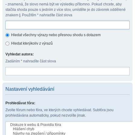
-
znamená, že slovo nemá být ve výsledku přítomno. Pokud chcete, aby
stačila shoda pouze s jedním z více slov, umístěte je do závorek oddělené
znakem
|
. Použitím * nahradíte část slova
Hledat všechny výrazy nebo přesnou shodu s dotazem
Hledat kterýkoliv z výrazů
Vyhledat autora:
Zadáním * nahradíte část slova
Nastavení vyhledávání
Prohledávat fóra:
Zvolte fórum nebo fóra, ve kterých chcete vyhledávat. Subfóra jsou
prohledávána automaticky, pokud nezvolíte jinak.