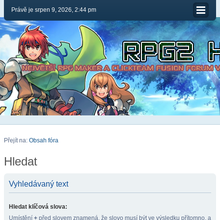
Právě je srpen 9, 2026, 2:44 pm
Přejít na:
Obsah fóra
Hledat
Vyhledávaný text
Hledat klíčová slova:
Umístění
+
před slovem znamená, že slovo musí být ve výsledku přítomno, a