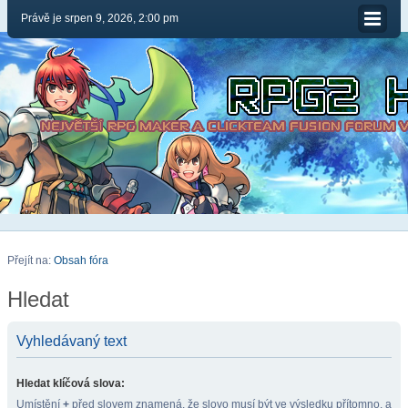
Právě je srpen 9, 2026, 2:00 pm
Přejít na:
Obsah fóra
Hledat
Vyhledávaný text
Hledat klíčová slova:
Umístění
+
před slovem znamená, že slovo musí být ve výsledku přítomno, a