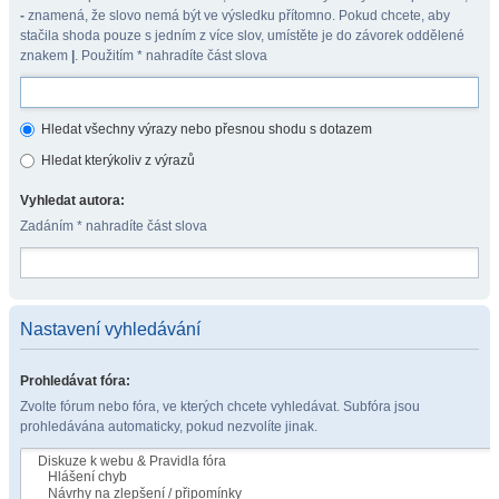
-
znamená, že slovo nemá být ve výsledku přítomno. Pokud chcete, aby
stačila shoda pouze s jedním z více slov, umístěte je do závorek oddělené
znakem
|
. Použitím * nahradíte část slova
Hledat všechny výrazy nebo přesnou shodu s dotazem
Hledat kterýkoliv z výrazů
Vyhledat autora:
Zadáním * nahradíte část slova
Nastavení vyhledávání
Prohledávat fóra:
Zvolte fórum nebo fóra, ve kterých chcete vyhledávat. Subfóra jsou
prohledávána automaticky, pokud nezvolíte jinak.