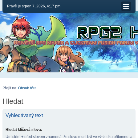
Právě je srpen 7, 2026, 4:17 pm
Přejít na:
Obsah fóra
Hledat
Vyhledávaný text
Hledat klíčová slova:
Umístění
+
před slovem znamená, že slovo musí být ve výsledku přítomno, a