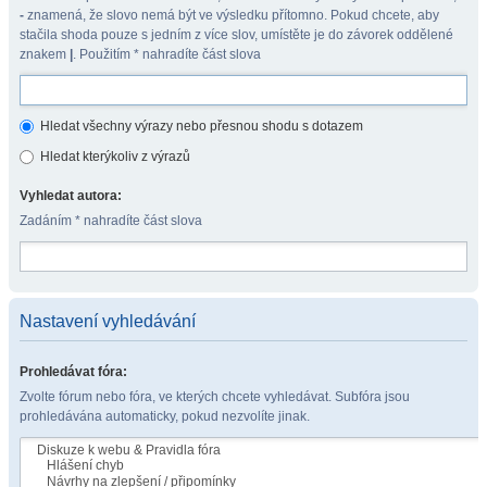
-
znamená, že slovo nemá být ve výsledku přítomno. Pokud chcete, aby
stačila shoda pouze s jedním z více slov, umístěte je do závorek oddělené
znakem
|
. Použitím * nahradíte část slova
Hledat všechny výrazy nebo přesnou shodu s dotazem
Hledat kterýkoliv z výrazů
Vyhledat autora:
Zadáním * nahradíte část slova
Nastavení vyhledávání
Prohledávat fóra:
Zvolte fórum nebo fóra, ve kterých chcete vyhledávat. Subfóra jsou
prohledávána automaticky, pokud nezvolíte jinak.