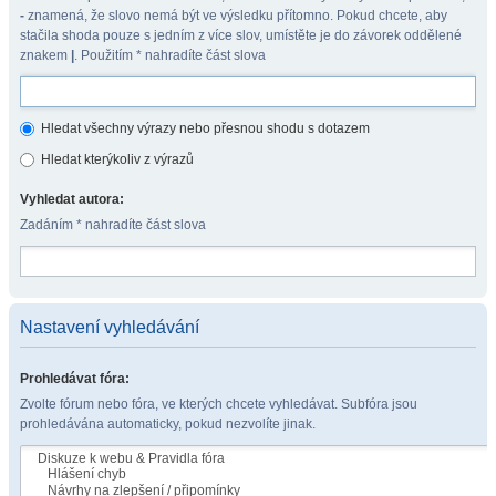
-
znamená, že slovo nemá být ve výsledku přítomno. Pokud chcete, aby
stačila shoda pouze s jedním z více slov, umístěte je do závorek oddělené
znakem
|
. Použitím * nahradíte část slova
Hledat všechny výrazy nebo přesnou shodu s dotazem
Hledat kterýkoliv z výrazů
Vyhledat autora:
Zadáním * nahradíte část slova
Nastavení vyhledávání
Prohledávat fóra:
Zvolte fórum nebo fóra, ve kterých chcete vyhledávat. Subfóra jsou
prohledávána automaticky, pokud nezvolíte jinak.