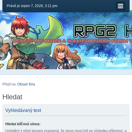
Právě je srpen 7, 2026, 3:11 pm
Přejít na:
Obsah fóra
Hledat
Vyhledávaný text
Hledat klíčová slova:
Umístění
+
před slovem znamená, že slovo musí být ve výsledku přítomno, a