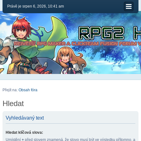
Právě je srpen 6, 2026, 10:41 am
Přejít na:
Obsah fóra
Hledat
Vyhledávaný text
Hledat klíčová slova:
Umístění
+
před slovem znamená, že slovo musí být ve výsledku přítomno, a