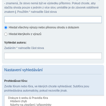
-
znamená, že slovo nemá být ve výsledku přítomno. Pokud chcete, aby
stačila shoda pouze s jedním z více slov, umístěte je do závorek oddělené
znakem
|
. Použitím * nahradíte část slova
Hledat všechny výrazy nebo přesnou shodu s dotazem
Hledat kterýkoliv z výrazů
Vyhledat autora:
Zadáním * nahradíte část slova
Nastavení vyhledávání
Prohledávat fóra:
Zvolte fórum nebo fóra, ve kterých chcete vyhledávat. Subfóra jsou
prohledávána automaticky, pokud nezvolíte jinak.