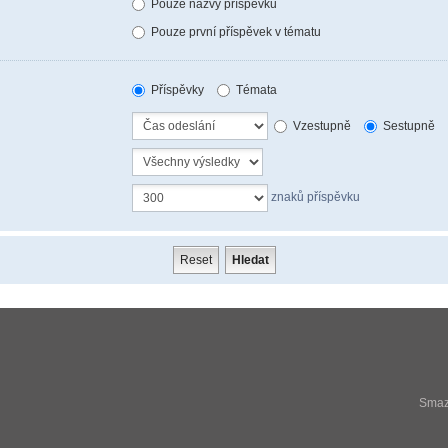
Pouze názvy příspěvků
Pouze první příspěvek v tématu
Příspěvky
Témata
Vzestupně
Sestupně
znaků příspěvku
Smaza