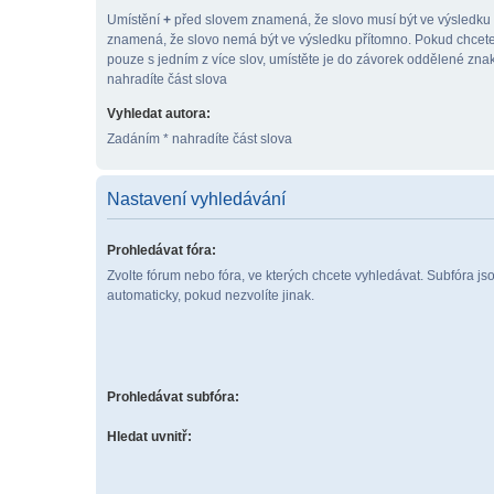
Umístění
+
před slovem znamená, že slovo musí být ve výsledku
znamená, že slovo nemá být ve výsledku přítomno. Pokud chcete
pouze s jedním z více slov, umístěte je do závorek oddělené zn
nahradíte část slova
Vyhledat autora:
Zadáním * nahradíte část slova
Nastavení vyhledávání
Prohledávat fóra:
Zvolte fórum nebo fóra, ve kterých chcete vyhledávat. Subfóra j
automaticky, pokud nezvolíte jinak.
Prohledávat subfóra:
Hledat uvnitř: