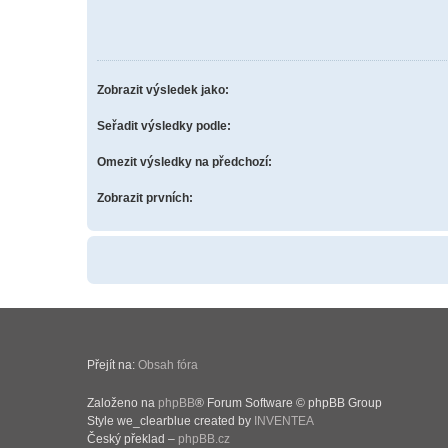
Zobrazit výsledek jako:
Seřadit výsledky podle:
Omezit výsledky na předchozí:
Zobrazit prvních:
Přejít na:
Obsah fóra
Založeno na
phpBB
® Forum Software © phpBB Group
Style we_clearblue created by
INVENTEA
Český překlad –
phpBB.cz