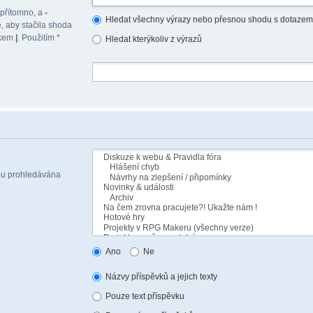
 přítomno, a
-
Hledat všechny výrazy nebo přesnou shodu s dotazem
, aby stačila shoda
akem
|
. Použitím *
Hledat kterýkoliv z výrazů
sou prohledávána
Ano
Ne
Názvy příspěvků a jejich texty
Pouze text příspěvku