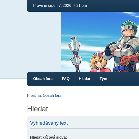
Právě je srpen 7, 2026, 7:21 pm
Obsah fóra
FAQ
Hledat
Tým
Přejít na:
Obsah fóra
Hledat
Vyhledávaný text
Hledat klíčová slova: