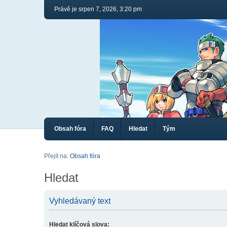
Právě je srpen 7, 2026, 3:20 pm
Obsah fóra
FAQ
Hledat
Tým
Přejít na:
Obsah fóra
Hledat
Vyhledávaný text
Hledat klíčová slova: