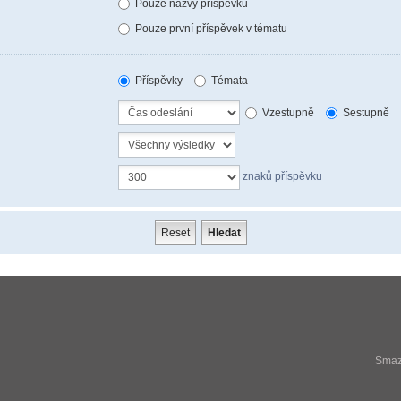
Pouze názvy příspěvků
Pouze první příspěvek v tématu
Příspěvky
Témata
Vzestupně
Sestupně
znaků příspěvku
Smaza