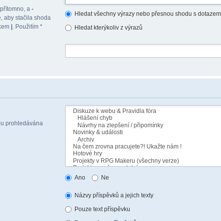
 přítomno, a
-
Hledat všechny výrazy nebo přesnou shodu s dotazem
, aby stačila shoda
akem
|
. Použitím *
Hledat kterýkoliv z výrazů
sou prohledávána
Ano
Ne
Názvy příspěvků a jejich texty
Pouze text příspěvku