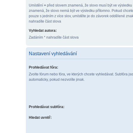
Umístění
+
před slovem znamená, že slovo musí být ve výsledku
znamená, že slovo nemá být ve výsledku přítomno. Pokud chcete
pouze s jedním z více slov, umístěte je do závorek oddělené zn
nahradíte část slova
Vyhledat autora:
Zadáním * nahradíte část slova
Nastavení vyhledávání
Prohledávat fóra:
Zvolte fórum nebo fóra, ve kterých chcete vyhledávat. Subfóra j
automaticky, pokud nezvolíte jinak.
Prohledávat subfóra:
Hledat uvnitř: