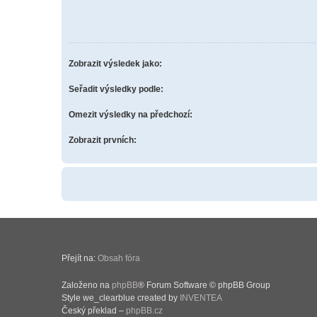
Zobrazit výsledek jako:
Seřadit výsledky podle:
Omezit výsledky na předchozí:
Zobrazit prvních:
Přejít na:
Obsah fóra
Založeno na
phpBB
® Forum Software © phpBB Group
Style we_clearblue created by
INVENTEA
Český překlad –
phpBB.cz